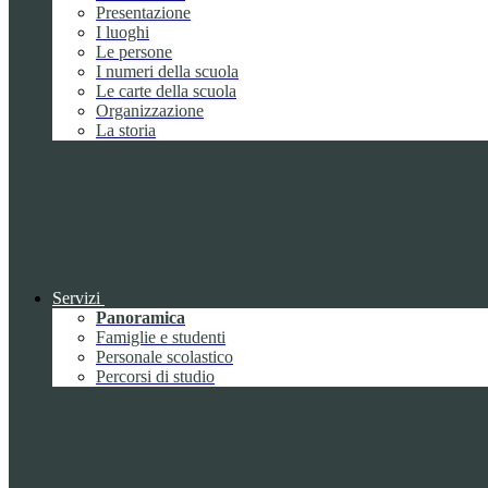
Presentazione
I luoghi
Le persone
I numeri della scuola
Le carte della scuola
Organizzazione
La storia
Servizi
Panoramica
Famiglie e studenti
Personale scolastico
Percorsi di studio