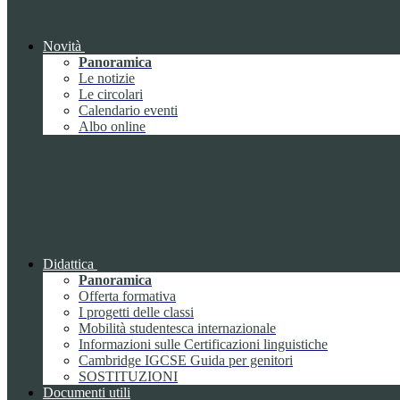
Novità
Panoramica
Le notizie
Le circolari
Calendario eventi
Albo online
Didattica
Panoramica
Offerta formativa
I progetti delle classi
Mobilità studentesca internazionale
Informazioni sulle Certificazioni linguistiche
Cambridge IGCSE Guida per genitori
SOSTITUZIONI
Documenti utili