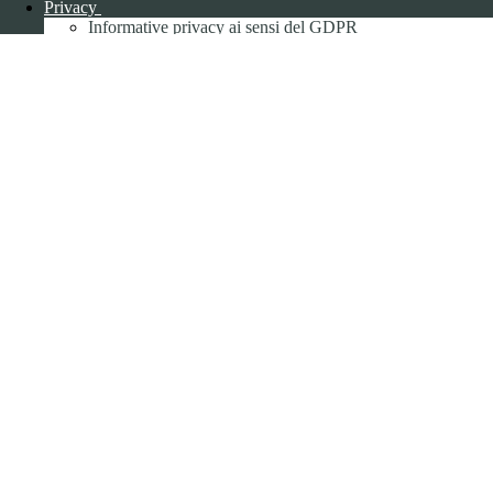
Privacy
Informative privacy ai sensi del GDPR
Data Protection Officer (DPO)
Campo di ricerca per le pagine del sito