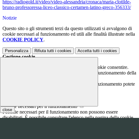
https://radiogold.it/video/video-alessandria/cronaca/maria-clotilde-
bruno-professoressa-liceo-classico-certamen-latino-greco-356333/
Notizie
Questo sito o gli strumenti terzi da questo utilizzati si avvalgono di
cookie necessari al funzionamento ed utili alle finalità illustrate nella
COOKIE POLICY
.
Personalizza
Rifiuta tutti
i cookies
Accetta tutti
i cookies
Gestione cookie
In questa schermata è possibile scegliere quali cookie consentire.
I cookie necessari sono quelli che consentono il funzionamento della
piattaforma e non è possibile disabilitarli.
Per conoscere quali sono i cookie necessari al funzionamento potete
visionare la
COOKIE POLICY
.
Cookie necessari per il funzionamento
close
I cookie necessari per il funzionamento non possono essere
disabilitati. È possibile consultare l'elenco nella pagina della cookie
policy.
www.youtube.com