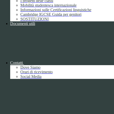
I progetti delle classi
Dichiarazione di accessibilità
Mobilità studentesca internazionale
Obiettivi di accessibilità
Informazioni sulle Certificazioni linguistiche
Whistleblowing
Cambridge IGCSE Guida per genitori
Gestione consensi cookie
SOSTITUZIONI
Amministrazione trasparente
Documenti utili
Pagina visualizzata
1992
volte
Sezione Copyright
Copyright 2026 | Engineered and powered by Gruppo Spaggiari
Parma S.p.A. | Divisione Publishing & New Social Media
Disclaimer trattamento dati personali
Contatti
Dove Siamo
Orari di ricevimento
Social Media
Back to top