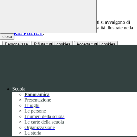
Elenco moduli scaricabili dal sito web.
Questo sito o gli strumenti terzi da questo utilizzati si avvalgono di
cookie necessari al funzionamento ed utili alle finalità illustrate nella
COOKIE POLICY
.
close
Personalizza
Rifiuta tutti
i cookies
Accetta tutti
i cookies
Gestione cookie
In questa schermata è possibile scegliere quali cookie consentire.
I cookie necessari sono quelli che consentono il funzionamento della
piattaforma e non è possibile disabilitarli.
Per conoscere quali sono i cookie necessari al funzionamento potete
visionare la
COOKIE POLICY
.
Scuola
Panoramica
Cookie necessari per il funzionamento
Presentazione
I cookie necessari per il funzionamento non possono essere
I luoghi
disabilitati. È possibile consultare l'elenco nella pagina della cookie
Le persone
policy.
I numeri della scuola
Le carte della scuola
www.youtube.com
Organizzazione
Nome
La storia