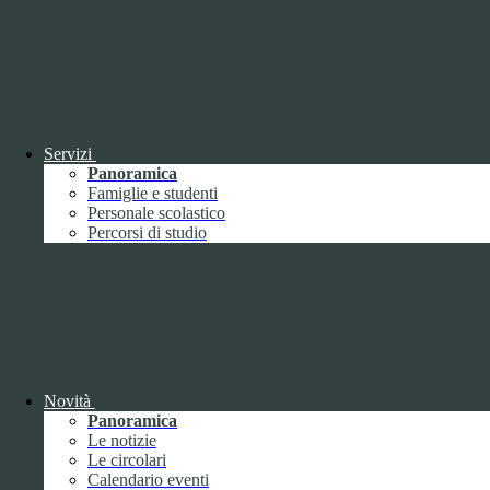
Tipologia
Proprieta
Descrizione
Durata
Nome:
YSC
Tipologia:
tecnico
Proprieta:
Terze Parti
Descrizione:
Questo cookie è impostato da YouTube per tenere
Servizi
traccia delle visualizzazioni dei video incorporati.
Panoramica
Durata:
Sessione
Famiglie e studenti
Nome:
VISITOR_INFO1_LIVE
Personale scolastico
Tipologia:
tecnico
Percorsi di studio
Proprieta:
Terze Parti
Descrizione:
Questo cookie è impostato da Youtube per tenere
traccia delle preferenze dell'utente per i video di Youtube incorporati
nei siti; può anche determinare se il visitatore del sito web sta
utilizzando la nuova o la vecchia versione dell'interfaccia di
Youtube.
Durata:
6 mesi
Accetta tutti
Salva le preferenze
Novità
Panoramica
ISTITUTO DI ISTRUZIONE SUPERIORE
Le notizie
"UMBERTO ECO"
Le circolari
Calendario eventi
Contatti