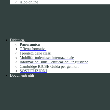
Albo online
ISTITUTO DI ISTRUZIONE SUPERIORE "UMBERTO
ECO"
VIA FAA' DI BRUNO 85 - 15121 ALESSANDRIA (AL)
Tel:
0131252276
Email:
alis016008@istruzione.it
Link per inviare una mail
PEC:
alis016008@pec.istruzione.it
Link per inviare una mail
C.F.: 96034390060
Didattica
Panoramica
Attuazione misure PNRR
Offerta formativa
I progetti delle classi
Seguici su
Mobilità studentesca internazionale
Informazioni sulle Certificazioni linguistiche
Facebook
Cambridge IGCSE Guida per genitori
Instagram
SOSTITUZIONI
Documenti utili
Sezione Link Utili
Cookie policy
Note legali
Informativa Privacy
Ufficio Relazioni con il Pubblico
Dichiarazione di accessibilità