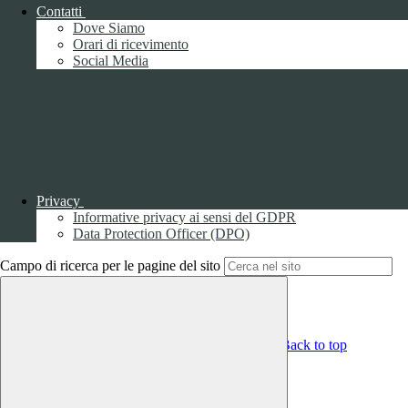
Obiettivi di accessibilità
Contatti
Whistleblowing
Dove Siamo
Gestione consensi cookie
Orari di ricevimento
Amministrazione trasparente
Social Media
Pagina visualizzata
8218
volte
Sezione Copyright
Copyright 2026 | Engineered and powered by Gruppo Spaggiari
Parma S.p.A. | Divisione Publishing & New Social Media
Privacy
Disclaimer trattamento dati personali
Informative privacy ai sensi del GDPR
Data Protection Officer (DPO)
Campo di ricerca per le pagine del sito
Back to top