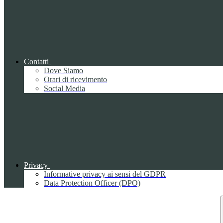
Contatti
Dove Siamo
Orari di ricevimento
Social Media
Privacy
Informative privacy ai sensi del GDPR
Data Protection Officer (DPO)