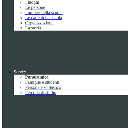
I luoghi
Le persone
I numeri della scuola
Le carte della scuola
Organizzazione
La storia
Servizi
Panoramica
Famiglie e studenti
Personale scolastico
Percorsi di studio