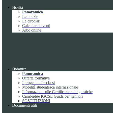
Novità
Panoramica
Le notizie
Le circolari
Calendario eventi
Albo online
Didattica
Panoramica
Offerta formativa
I progetti delle classi
Mobilità studentesca internazionale
Informazioni sulle Certificazioni linguistiche
Cambridge IGCSE Guida per genitori
SOSTITUZIONI
Documenti utili