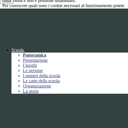
piattaforma e non è possibile disabilitarli.
close
Per conoscere quali sono i cookie necessari al funzionamento potete
visionare la
COOKIE POLICY
.
Cookie necessari per il funzionamento
I cookie necessari per il funzionamento non possono essere
disabilitati. È possibile consultare l'elenco nella pagina della cookie
policy.
Scuola
www.youtube.com
Panoramica
Nome
Presentazione
Tipologia
I luoghi
Proprieta
Le persone
Descrizione
I numeri della scuola
Durata
Le carte della scuola
Nome:
YSC
Organizzazione
Tipologia:
tecnico
La storia
Proprieta:
Terze Parti
Descrizione:
Questo cookie è impostato da YouTube per tenere
traccia delle visualizzazioni dei video incorporati.
Durata:
Sessione
Nome:
VISITOR_INFO1_LIVE
Tipologia:
tecnico
Proprieta:
Terze Parti