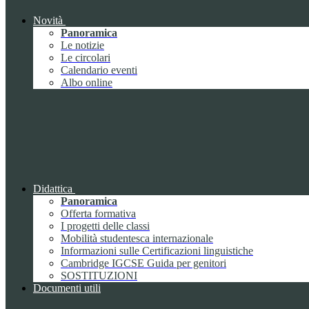
Novità
Panoramica
Le notizie
Le circolari
Calendario eventi
Albo online
Didattica
Panoramica
Offerta formativa
I progetti delle classi
Mobilità studentesca internazionale
Informazioni sulle Certificazioni linguistiche
Cambridge IGCSE Guida per genitori
SOSTITUZIONI
Documenti utili