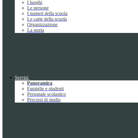
I luoghi
Le persone
I numeri della scuola
Le carte della scuola
Organizzazione
La storia
Servizi
Panoramica
Famiglie e studenti
Personale scolastico
Percorsi di studio