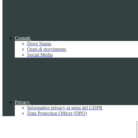
Contatti
Dove Siamo
Orari di ricevimento
Social Media
Privacy
Informative privacy ai sensi del GDPR
Data Protection Officer (DPO)