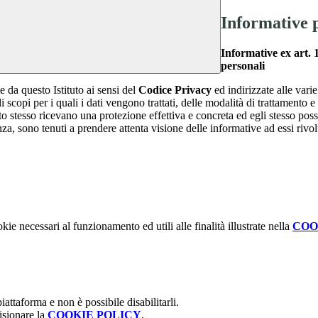
Informative 
Informative ex art. 
personali
e da questo Istituto ai sensi del
Codice Privacy
ed indirizzate alle vari
i scopi per i quali i dati vengono trattati, delle modalità di trattamento 
sato stesso ricevano una protezione effettiva e concreta ed egli stesso poss
enza, sono tenuti a prendere attenta visione delle informative ad essi riv
kie necessari al funzionamento ed utili alle finalità illustrate nella
COO
attaforma e non è possibile disabilitarli.
isionare la
COOKIE POLICY
.