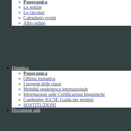
Youtube.
Panoramica
Durata:
6 mesi
Le notizie
Accetta tutti
Salva le preferenze
Le circolari
Calendario eventi
ISTITUTO DI ISTRUZIONE SUPERIORE
Albo online
"UMBERTO ECO"
Contatti
ISTITUTO DI ISTRUZIONE SUPERIORE "UMBERTO
ECO"
VIA FAA' DI BRUNO 85 - 15121 ALESSANDRIA (AL)
Didattica
Tel:
0131252276
Panoramica
Email:
alis016008@istruzione.it
Link per inviare una mail
Offerta formativa
PEC:
alis016008@pec.istruzione.it
Link per inviare una mail
I progetti delle classi
C.F.: 96034390060
Mobilità studentesca internazionale
Informazioni sulle Certificazioni linguistiche
Attuazione misure PNRR
Cambridge IGCSE Guida per genitori
SOSTITUZIONI
Seguici su
Documenti utili
Facebook
Instagram