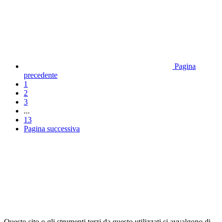
Pagina
precedente
1
2
3
...
13
Pagina successiva
Questo sito o gli strumenti terzi da questo utilizzati si avvalgono di