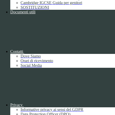
pagelle & compiti
Cambridge IGCSE Guida per genitori
SOSTITUZIONI
Documenti utili
Rassegna teatrale "CLASSICI IN
SCAENA" - 3 e 4 giugno - Libarna
Contatti
Dove Siamo
Orari di ricevimento
Social Media
Libri di testo 2026-2027
Uno speciale addio al Greco...
Privacy
Informative privacy ai sensi del GDPR
Data Protection Officer (DPO)