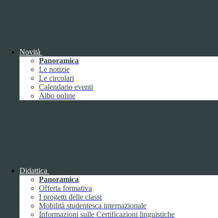
Per chi farà la prima nel 2026
Novità
Panoramica
Le notizie
TEATRO GRECO CLASSICO - "LE
Le circolari
Calendario eventi
BACCANTI" di Euripide - prossime date!
Albo online
L'ECO DELLE DONNE
ALESSANDRINE
Didattica
Panoramica
Offerta formativa
I progetti delle classi
Mobilità studentesca internazionale
Informazioni sulle Certificazioni linguistiche