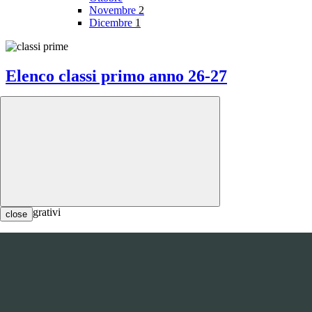
Novembre
2
Dicembre
1
Elenco classi primo anno 26-27
EJE Eco Jazz Ensemble
close
Esami integrativi per l'a.s. 2026-2027