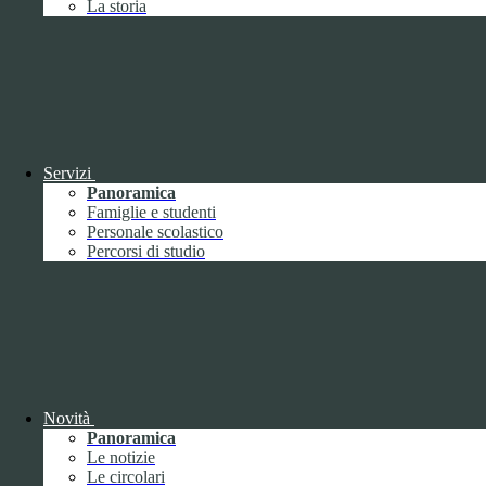
La storia
Febbraio
2
Marzo
8
Aprile
1
Maggio
Giugno
1
Luglio
Agosto
Settembre
3
Ottobre
1
Servizi
Novembre
Panoramica
Dicembre
1
Famiglie e studenti
Personale scolastico
Percorsi di studio
2019
Gennaio
1
Febbraio
Novità
Marzo
Panoramica
Aprile
Le notizie
Maggio
1
Le circolari