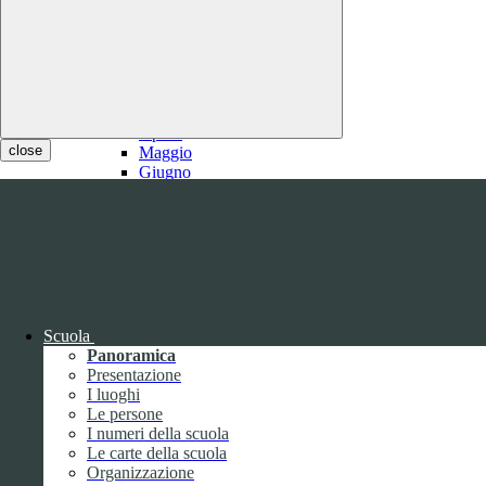
2021
Gennaio
Febbraio
1
Marzo
1
Aprile
close
Maggio
Giugno
Luglio
1
Agosto
1
Settembre
Ottobre
Novembre
Dicembre
Scuola
Panoramica
Presentazione
I luoghi
Le persone
I numeri della scuola
Le carte della scuola
2020
Organizzazione
Gennaio
1