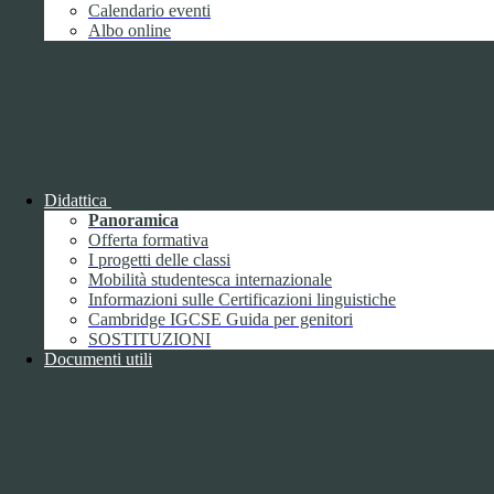
Giugno
1
Calendario eventi
Luglio
Albo online
Agosto
Settembre
2
Ottobre
Novembre
1
Dicembre
Didattica
Panoramica
Offerta formativa
I progetti delle classi
Mobilità studentesca internazionale
2018
Informazioni sulle Certificazioni linguistiche
Gennaio
Cambridge IGCSE Guida per genitori
Febbraio
SOSTITUZIONI
Marzo
Documenti utili
Aprile
Maggio
2
Giugno
2
Luglio
Agosto
1
Settembre
Ottobre