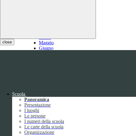
2021
Gennaio
Febbraio
1
Marzo
1
Aprile
close
Maggio
Giugno
Luglio
1
Agosto
1
Settembre
Ottobre
Novembre
Dicembre
Scuola
Panoramica
Presentazione
I luoghi
Le persone
I numeri della scuola
Le carte della scuola
2020
Organizzazione
Gennaio
1