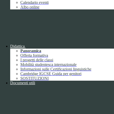
Giugno
1
Calendario eventi
Luglio
Albo online
Agosto
Settembre
2
Ottobre
Novembre
1
Dicembre
Didattica
Panoramica
Offerta formativa
I progetti delle classi
Mobilità studentesca internazionale
2018
Informazioni sulle Certificazioni linguistiche
Gennaio
Cambridge IGCSE Guida per genitori
Febbraio
SOSTITUZIONI
Marzo
Documenti utili
Aprile
Maggio
2
Giugno
2
Luglio
Agosto
1
Settembre
Ottobre