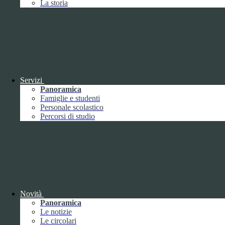
La storia
Febbraio
2
Marzo
8
Aprile
1
Maggio
Giugno
1
Luglio
Agosto
Settembre
3
Ottobre
1
Servizi
Novembre
Panoramica
Dicembre
1
Famiglie e studenti
Personale scolastico
Percorsi di studio
2019
Gennaio
1
Febbraio
Novità
Marzo
Panoramica
Aprile
Le notizie
Maggio
1
Le circolari