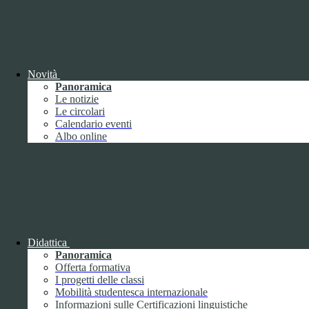
Giugno
1
Luglio
Agosto
Settembre
2
Ottobre
Novembre
1
Novità
Dicembre
Panoramica
Le notizie
Le circolari
Calendario eventi
Albo online
2018
Gennaio
Febbraio
Marzo
Aprile
Didattica
Maggio
2
Panoramica
Giugno
2
Offerta formativa
Luglio
I progetti delle classi
Agosto
1
Mobilità studentesca internazionale
Settembre
Informazioni sulle Certificazioni linguistiche
Ottobre