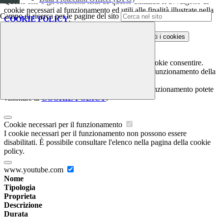
Questo sito o gli strumenti terzi da questo utilizzati si avvalgono di
cookie necessari al funzionamento ed utili alle finalità illustrate nella
Campo di ricerca per le pagine del sito
COOKIE POLICY
.
Personalizza
Rifiuta tutti
i cookies
Accetta tutti
i cookies
Gestione cookie
In questa schermata è possibile scegliere quali cookie consentire.
I cookie necessari sono quelli che consentono il funzionamento della
piattaforma e non è possibile disabilitarli.
Per conoscere quali sono i cookie necessari al funzionamento potete
visionare la
COOKIE POLICY
.
Cookie necessari per il funzionamento
I cookie necessari per il funzionamento non possono essere
disabilitati. È possibile consultare l'elenco nella pagina della cookie
policy.
www.youtube.com
Nome
Tipologia
Proprieta
Descrizione
Durata