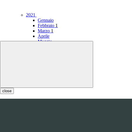
2021
Gennaio
Febbraio
1
Marzo
1
Aprile
Maggio
Giugno
Luglio
1
Agosto
1
Settembre
Ottobre
Novembre
Dicembre
close
2020
Gennaio
1