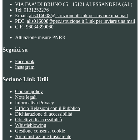
VIA FAA' DI BRUNO 85 - 15121 ALESSANDRIA (AL)
Tel:
0131252276
Email:
alis016008@istruzione.it
Link per inviare una mail
PEC:
alis016008@pec.istruzione.it
Link per inviare una mail
C.F.: 96034390060
Attuazione misure PNRR
Seguici su
Facebook
Instagram
Sezione Link Utili
Cookie policy
Note legali
Informativa Privacy
Ufficio Relazioni con il Pubblico
Dichiarazione di accessibilità
Obiettivi di accessibilità
Whistleblowing
Gestione consensi cookie
Amministrazione trasparente