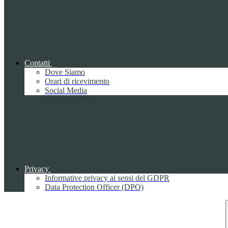
Contatti
Dove Siamo
Orari di ricevimento
Social Media
Privacy
Informative privacy ai sensi del GDPR
Data Protection Officer (DPO)