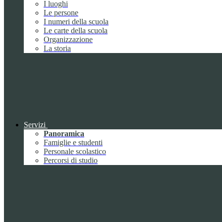
I luoghi
Le persone
I numeri della scuola
Le carte della scuola
Organizzazione
La storia
Servizi
Panoramica
Famiglie e studenti
Personale scolastico
Percorsi di studio