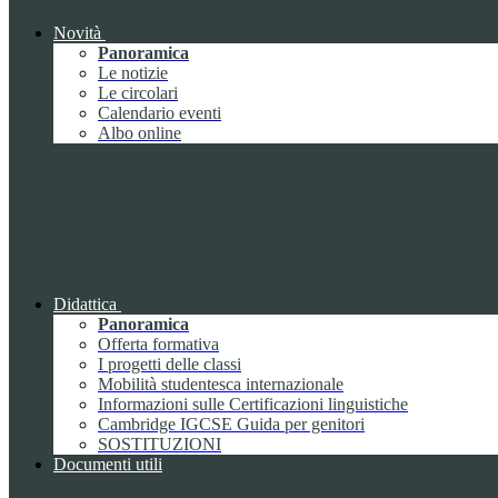
Novità
Panoramica
Le notizie
Le circolari
Calendario eventi
Albo online
Didattica
Panoramica
Offerta formativa
I progetti delle classi
Mobilità studentesca internazionale
Informazioni sulle Certificazioni linguistiche
Cambridge IGCSE Guida per genitori
SOSTITUZIONI
Documenti utili