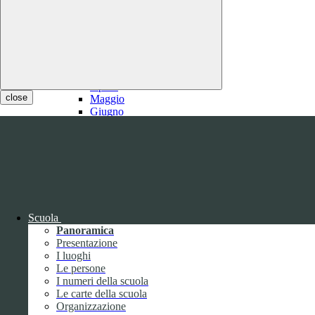
2021
Gennaio
Febbraio
1
Marzo
1
Aprile
close
Maggio
Giugno
Luglio
1
Agosto
1
Settembre
Ottobre
Novembre
Dicembre
Scuola
Panoramica
Presentazione
I luoghi
Le persone
I numeri della scuola
Le carte della scuola
2020
Organizzazione
Gennaio
1