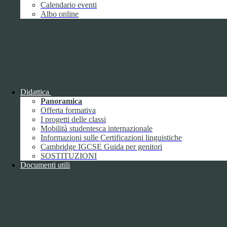
Giugno
1
Calendario eventi
Luglio
Albo online
Agosto
Settembre
2
Ottobre
Novembre
1
Dicembre
Didattica
Panoramica
Offerta formativa
I progetti delle classi
Mobilità studentesca internazionale
2018
Informazioni sulle Certificazioni linguistiche
Gennaio
Cambridge IGCSE Guida per genitori
Febbraio
SOSTITUZIONI
Marzo
Documenti utili
Aprile
Maggio
2
Giugno
2
Luglio
Agosto
1
Settembre
Ottobre