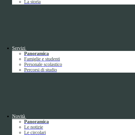
La storia
Febbraio
2
Marzo
8
Aprile
1
Maggio
Giugno
1
Luglio
Agosto
Settembre
3
Ottobre
1
Servizi
Novembre
Panoramica
Dicembre
1
Famiglie e studenti
Personale scolastico
Percorsi di studio
2019
Gennaio
1
Febbraio
Novità
Marzo
Panoramica
Aprile
Le notizie
Maggio
1
Le circolari