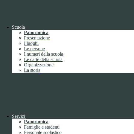
Febbraio
2
Marzo
8
Aprile
1
Maggio
Giugno
1
Scuola
Luglio
Panoramica
Agosto
Presentazione
Settembre
3
I luoghi
Ottobre
1
Le persone
Novembre
I numeri della scuola
Dicembre
1
Le carte della scuola
Organizzazione
La storia
2019
Gennaio
1
Febbraio
Servizi
Marzo
Panoramica
Aprile
Famiglie e studenti
Maggio
1
Personale scolastico