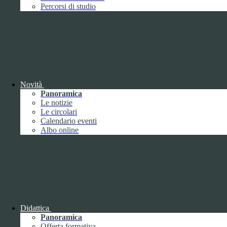
Giugno
1
Percorsi di studio
Luglio
Agosto
Settembre
2
Ottobre
Novembre
1
Dicembre
Novità
Panoramica
Le notizie
Le circolari
Calendario eventi
Albo online
2018
Gennaio
Febbraio
Marzo
Aprile
Maggio
2
Giugno
2
Luglio
Agosto
1
Didattica
Settembre
Panoramica
Ottobre
Offerta formativa