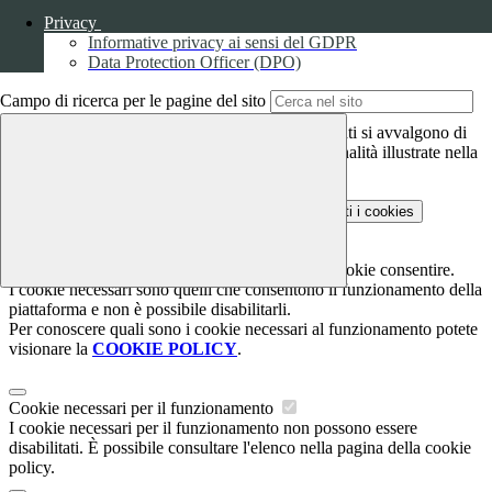
CORSO DI EDUCAZIONE ALLA
Privacy
Informative privacy ai sensi del GDPR
LEGALITÀ 2024/25 - 3° incontro
Data Protection Officer (DPO)
Campo di ricerca per le pagine del sito
Questo sito o gli strumenti terzi da questo utilizzati si avvalgono di
cookie necessari al funzionamento ed utili alle finalità illustrate nella
COOKIE POLICY
.
Personalizza
Rifiuta tutti
i cookies
Accetta tutti
i cookies
Gestione cookie
In questa schermata è possibile scegliere quali cookie consentire.
I cookie necessari sono quelli che consentono il funzionamento della
piattaforma e non è possibile disabilitarli.
Per conoscere quali sono i cookie necessari al funzionamento potete
visionare la
COOKIE POLICY
.
Cookie necessari per il funzionamento
I cookie necessari per il funzionamento non possono essere
disabilitati. È possibile consultare l'elenco nella pagina della cookie
policy.