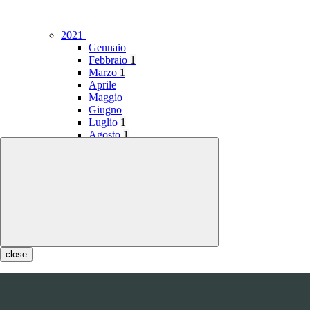
2021
Gennaio
Febbraio
1
Marzo
1
Aprile
Maggio
Giugno
Luglio
1
Agosto
1
Settembre
Ottobre
Novembre
Dicembre
close
2020
Gennaio
1