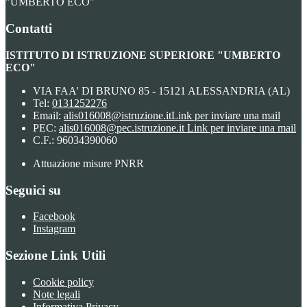
"UMBERTO ECO"
Contatti
ISTITUTO DI ISTRUZIONE SUPERIORE "UMBERTO
ECO"
VIA FAA' DI BRUNO 85 - 15121 ALESSANDRIA (AL)
Tel:
0131252276
Email:
alis016008@istruzione.it
Link per inviare una mail
PEC:
alis016008@pec.istruzione.it
Link per inviare una mail
C.F.: 96034390060
Attuazione misure PNRR
Seguici su
Facebook
Instagram
Sezione Link Utili
Cookie policy
Note legali
Informativa Privacy