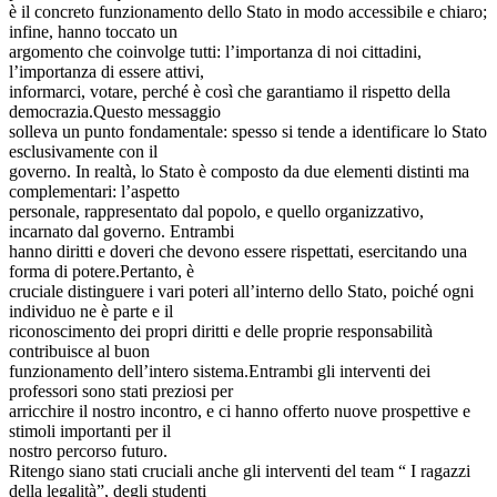
è il concreto funzionamento dello Stato in modo accessibile e chiaro;
infine, hanno toccato un
argomento che coinvolge tutti: l’importanza di noi cittadini,
l’importanza di essere attivi,
informarci, votare, perché è così che garantiamo il rispetto della
democrazia.Questo messaggio
solleva un punto fondamentale: spesso si tende a identificare lo Stato
esclusivamente con il
governo. In realtà, lo Stato è composto da due elementi distinti ma
complementari: l’aspetto
personale, rappresentato dal popolo, e quello organizzativo,
incarnato dal governo. Entrambi
hanno diritti e doveri che devono essere rispettati, esercitando una
forma di potere.Pertanto, è
cruciale distinguere i vari poteri all’interno dello Stato, poiché ogni
individuo ne è parte e il
riconoscimento dei propri diritti e delle proprie responsabilità
contribuisce al buon
funzionamento dell’intero sistema.Entrambi gli interventi dei
professori sono stati preziosi per
arricchire il nostro incontro, e ci hanno offerto nuove prospettive e
stimoli importanti per il
nostro percorso futuro.
Ritengo siano stati cruciali anche gli interventi del team “ I ragazzi
della legalità”, degli studenti