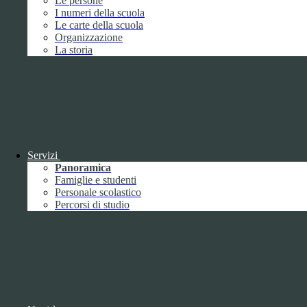
Le persone
I numeri della scuola
Le carte della scuola
Organizzazione
La storia
Notizie
Servizi
Panoramica
Questo sito o gli strumenti terzi da questo utilizzati si avvalgono di
Famiglie e studenti
cookie necessari al funzionamento ed utili alle finalità illustrate nella
Personale scolastico
COOKIE POLICY
.
Percorsi di studio
Personalizza
Rifiuta tutti
i cookies
Accetta tutti
i cookies
Gestione cookie
In questa schermata è possibile scegliere quali cookie consentire.
I cookie necessari sono quelli che consentono il funzionamento della
piattaforma e non è possibile disabilitarli.
Per conoscere quali sono i cookie necessari al funzionamento potete
visionare la
COOKIE POLICY
.