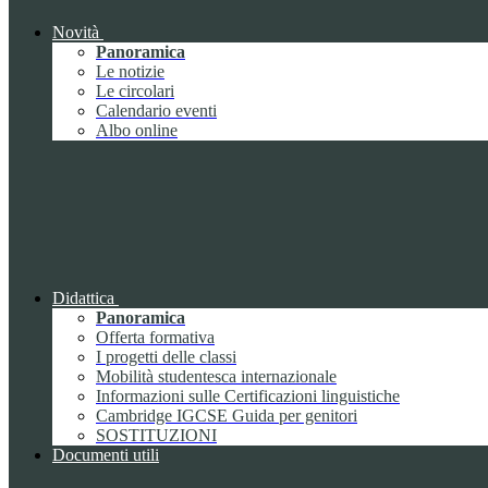
Novità
Panoramica
Le notizie
Le circolari
Calendario eventi
Albo online
Didattica
Panoramica
Offerta formativa
I progetti delle classi
Mobilità studentesca internazionale
Informazioni sulle Certificazioni linguistiche
Cambridge IGCSE Guida per genitori
SOSTITUZIONI
Documenti utili