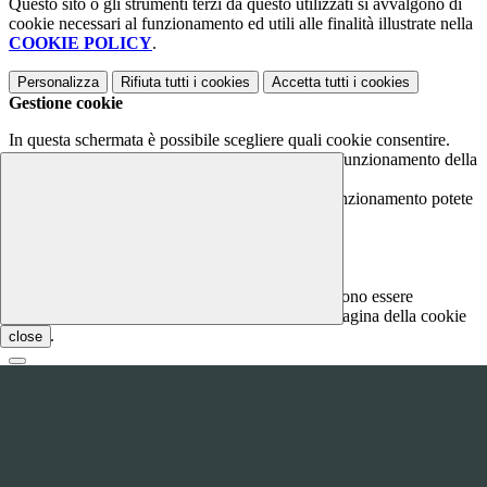
Questo sito o gli strumenti terzi da questo utilizzati si avvalgono di
cookie necessari al funzionamento ed utili alle finalità illustrate nella
COOKIE POLICY
.
Personalizza
Rifiuta tutti
i cookies
Accetta tutti
i cookies
Gestione cookie
In questa schermata è possibile scegliere quali cookie consentire.
I cookie necessari sono quelli che consentono il funzionamento della
piattaforma e non è possibile disabilitarli.
Per conoscere quali sono i cookie necessari al funzionamento potete
visionare la
COOKIE POLICY
.
Cookie necessari per il funzionamento
I cookie necessari per il funzionamento non possono essere
disabilitati. È possibile consultare l'elenco nella pagina della cookie
policy.
close
www.youtube.com
Nome
Tipologia
Proprieta
Descrizione
Durata