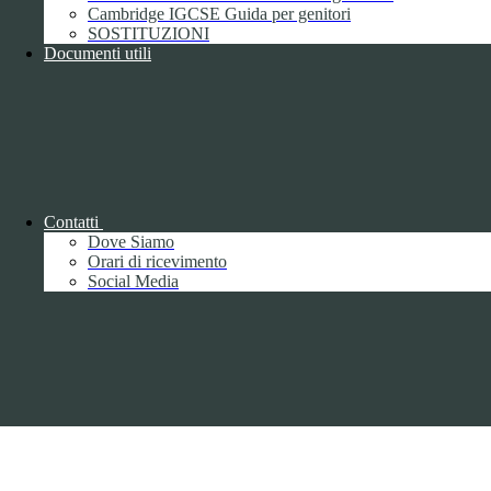
Cambridge IGCSE Guida per genitori
Pagina visualizzata
4214
volte
SOSTITUZIONI
Documenti utili
Sezione Copyright
Copyright 2026 | Engineered and powered by Gruppo Spaggiari
Parma S.p.A. | Divisione Publishing & New Social Media
Disclaimer trattamento dati personali
Contatti
Dove Siamo
Orari di ricevimento
Social Media
Back to top
Privacy
Informative privacy ai sensi del GDPR
Data Protection Officer (DPO)