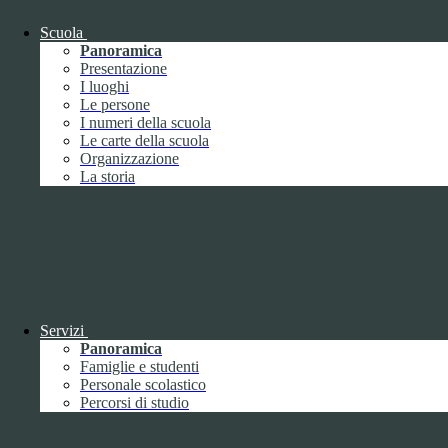
Nome:
YSC
Tipologia:
tecnico
Scuola
Proprieta:
Terze Parti
Panoramica
Descrizione:
Questo cookie è impostato da YouTube per tenere
Presentazione
traccia delle visualizzazioni dei video incorporati.
I luoghi
Durata:
Sessione
Le persone
Nome:
VISITOR_INFO1_LIVE
I numeri della scuola
Tipologia:
tecnico
Le carte della scuola
Proprieta:
Terze Parti
Organizzazione
Descrizione:
Questo cookie è impostato da Youtube per tenere
La storia
traccia delle preferenze dell'utente per i video di Youtube incorporati
nei siti; può anche determinare se il visitatore del sito web sta
utilizzando la nuova o la vecchia versione dell'interfaccia di
Youtube.
Durata:
6 mesi
Accetta tutti
Salva le preferenze
ISTITUTO DI ISTRUZIONE SUPERIORE
Servizi
"UMBERTO ECO"
Panoramica
Famiglie e studenti
Contatti
Personale scolastico
Percorsi di studio
ISTITUTO DI ISTRUZIONE SUPERIORE "UMBERTO
ECO"