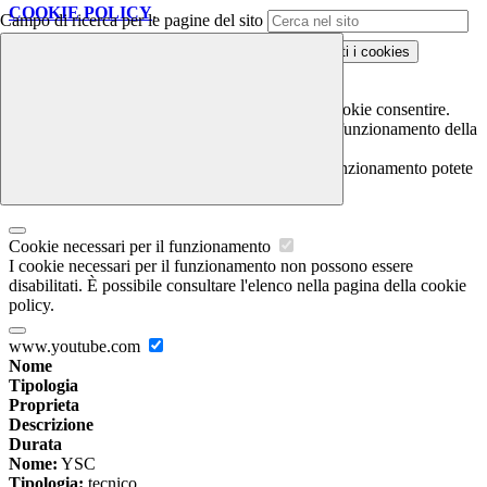
COOKIE POLICY
.
Campo di ricerca per le pagine del sito
Personalizza
Rifiuta tutti
i cookies
Accetta tutti
i cookies
Gestione cookie
In questa schermata è possibile scegliere quali cookie consentire.
I cookie necessari sono quelli che consentono il funzionamento della
piattaforma e non è possibile disabilitarli.
Per conoscere quali sono i cookie necessari al funzionamento potete
visionare la
COOKIE POLICY
.
Cookie necessari per il funzionamento
I cookie necessari per il funzionamento non possono essere
disabilitati. È possibile consultare l'elenco nella pagina della cookie
policy.
www.youtube.com
Nome
Tipologia
Proprieta
Descrizione
Durata
Nome:
YSC
Tipologia:
tecnico