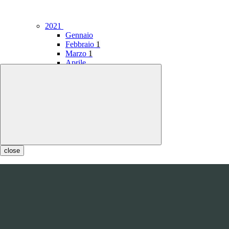
2021
Gennaio
Febbraio
1
Marzo
1
Aprile
Maggio
Giugno
Luglio
1
Agosto
1
Settembre
Ottobre
Novembre
Dicembre
close
2020
Gennaio
1