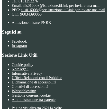
Tel:
0131252276
Email:
alis016008@istruzione.it
Link per inviare una mail
PEC:
alis016008@pec.istruzione.it
Link per inviare una mail
C.F.: 96034390060
Attuazione misure PNRR
Seguici su
Facebook
Instagram
Sezione Link Utili
Cookie policy
Note legali
Informativa Privacy
Ufficio Relazioni con il Pubblico
Dichiarazione di accessibilità
Obiettivi di accessibilità
Whistleblowing
Gestione consensi cookie
Amministrazione trasparente
Pagina visualizzata
262114
volte