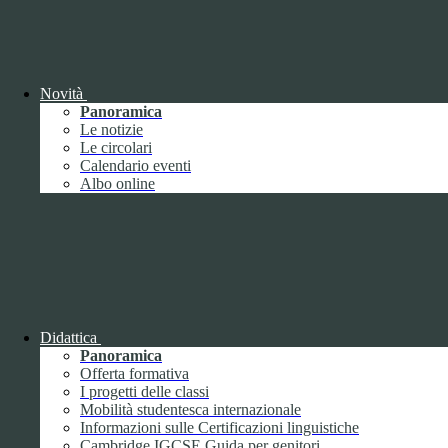
Giugno
1
Luglio
Agosto
Settembre
2
Ottobre
Novembre
1
Novità
Dicembre
Panoramica
Le notizie
Le circolari
Calendario eventi
Albo online
2018
Gennaio
Febbraio
Marzo
Aprile
Didattica
Maggio
2
Panoramica
Giugno
2
Offerta formativa
Luglio
I progetti delle classi
Agosto
1
Mobilità studentesca internazionale
Settembre
Informazioni sulle Certificazioni linguistiche
Ottobre
Cambridge IGCSE Guida per genitori