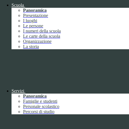
Febbraio
2
Scuola
Marzo
8
Panoramica
Aprile
1
Presentazione
Maggio
I luoghi
Giugno
1
Le persone
Luglio
I numeri della scuola
Agosto
Le carte della scuola
Settembre
3
Organizzazione
Ottobre
1
La storia
Novembre
Dicembre
1
Servizi
Panoramica
2019
Famiglie e studenti
Gennaio
1
Personale scolastico
Febbraio
Percorsi di studio
Marzo
Aprile
Maggio
1