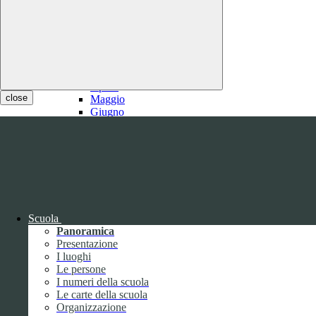
2021
Gennaio
Febbraio
1
Marzo
1
Aprile
close
Maggio
Giugno
Luglio
1
Agosto
1
Settembre
Ottobre
Novembre
Dicembre
Scuola
Panoramica
Presentazione
I luoghi
Le persone
I numeri della scuola
Le carte della scuola
2020
Organizzazione
Gennaio
1