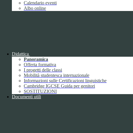
Giugno
1
Calendario eventi
Luglio
Albo online
Agosto
Settembre
2
Ottobre
Novembre
1
Dicembre
Didattica
Panoramica
Offerta formativa
I progetti delle classi
Mobilità studentesca internazionale
2018
Informazioni sulle Certificazioni linguistiche
Gennaio
Cambridge IGCSE Guida per genitori
Febbraio
SOSTITUZIONI
Marzo
Documenti utili
Aprile
Maggio
2
Giugno
2
Luglio
Agosto
1
Settembre
Ottobre