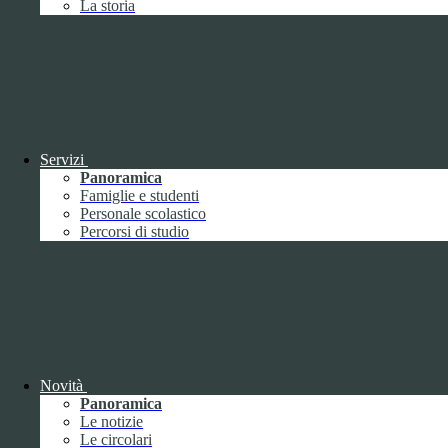
La storia
Febbraio
2
Marzo
8
Aprile
1
Maggio
Giugno
1
Luglio
Agosto
Settembre
3
Ottobre
1
Servizi
Novembre
Panoramica
Dicembre
1
Famiglie e studenti
Personale scolastico
Percorsi di studio
2019
Gennaio
1
Febbraio
Novità
Marzo
Panoramica
Aprile
Le notizie
Maggio
1
Le circolari