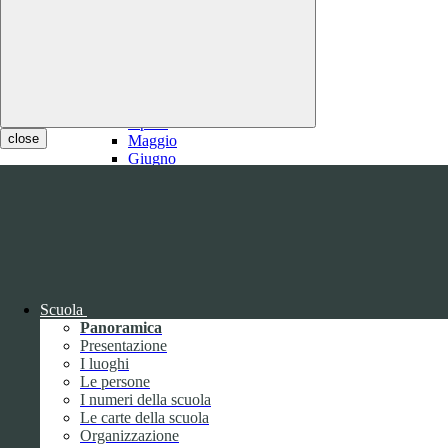
2021
Gennaio
Febbraio
1
Marzo
1
Aprile
close
Maggio
Giugno
Luglio
1
Agosto
1
Settembre
Ottobre
Novembre
Dicembre
Scuola
Panoramica
Presentazione
I luoghi
Le persone
I numeri della scuola
Le carte della scuola
2020
Organizzazione
Gennaio
1