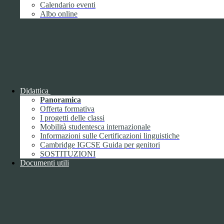
Giugno
1
Calendario eventi
Luglio
Albo online
Agosto
Settembre
2
Ottobre
Novembre
1
Dicembre
Didattica
Panoramica
Offerta formativa
I progetti delle classi
Mobilità studentesca internazionale
2018
Informazioni sulle Certificazioni linguistiche
Gennaio
Cambridge IGCSE Guida per genitori
Febbraio
SOSTITUZIONI
Marzo
Documenti utili
Aprile
Maggio
2
Giugno
2
Luglio
Agosto
1
Settembre
Ottobre