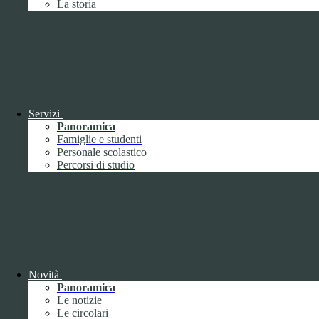
La storia
Febbraio
2
Marzo
8
Aprile
1
Maggio
Giugno
1
Luglio
Agosto
Settembre
3
Ottobre
1
Servizi
Novembre
Panoramica
Dicembre
1
Famiglie e studenti
Personale scolastico
Percorsi di studio
2019
Gennaio
1
Febbraio
Novità
Marzo
Panoramica
Aprile
Le notizie
Maggio
1
Le circolari