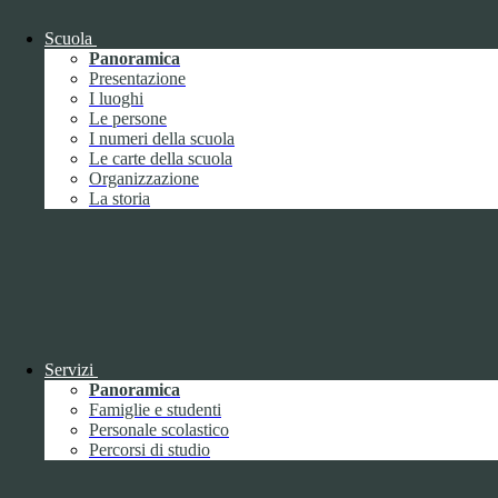
Giugno
1
Luglio
Scuola
Agosto
Panoramica
Settembre
2
Presentazione
Ottobre
I luoghi
Novembre
1
Le persone
Dicembre
I numeri della scuola
Le carte della scuola
Organizzazione
La storia
2018
Gennaio
Febbraio
Marzo
Servizi
Aprile
Panoramica
Maggio
2
Famiglie e studenti
Giugno
2
Personale scolastico
Luglio
Percorsi di studio
Agosto
1
Settembre
Ottobre