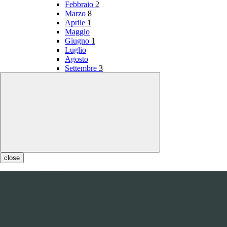
Febbraio
2
Marzo
8
Aprile
1
Maggio
Giugno
1
Luglio
Agosto
Settembre
3
Ottobre
1
Novembre
Dicembre
1
close
2019
Gennaio
1
Febbraio
Marzo
Aprile
Maggio
1