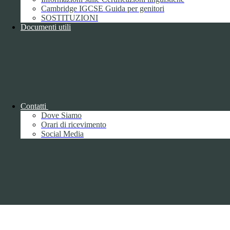
Cambridge IGCSE Guida per genitori
Pagina visualizzata
677
volte
SOSTITUZIONI
Documenti utili
Sezione Copyright
Copyright 2026 | Engineered and powered by Gruppo Spaggiari
Parma S.p.A. | Divisione Publishing & New Social Media
Disclaimer trattamento dati personali
Contatti
Dove Siamo
Orari di ricevimento
Social Media
Back to top
Privacy
Informative privacy ai sensi del GDPR