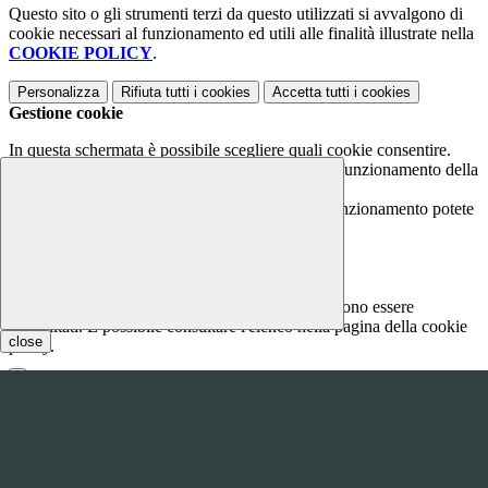
Questo sito o gli strumenti terzi da questo utilizzati si avvalgono di
cookie necessari al funzionamento ed utili alle finalità illustrate nella
COOKIE POLICY
.
Personalizza
Rifiuta tutti
i cookies
Accetta tutti
i cookies
Gestione cookie
In questa schermata è possibile scegliere quali cookie consentire.
I cookie necessari sono quelli che consentono il funzionamento della
piattaforma e non è possibile disabilitarli.
Per conoscere quali sono i cookie necessari al funzionamento potete
visionare la
COOKIE POLICY
.
Cookie necessari per il funzionamento
I cookie necessari per il funzionamento non possono essere
disabilitati. È possibile consultare l'elenco nella pagina della cookie
close
policy.
www.youtube.com
Nome
Tipologia
Proprieta
Descrizione
Durata