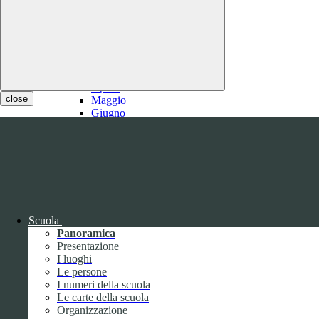
2021
Gennaio
Febbraio
1
Marzo
1
Aprile
close
Maggio
Giugno
Luglio
1
Agosto
1
Settembre
Ottobre
Novembre
Dicembre
Scuola
Panoramica
Presentazione
I luoghi
Le persone
I numeri della scuola
Le carte della scuola
2020
Organizzazione
Gennaio
1