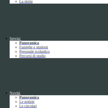
La storia
Febbraio
2
Marzo
8
Aprile
1
Maggio
Giugno
1
Luglio
Agosto
Settembre
3
Ottobre
1
Servizi
Novembre
Panoramica
Dicembre
1
Famiglie e studenti
Personale scolastico
Percorsi di studio
2019
Gennaio
1
Febbraio
Novità
Marzo
Panoramica
Aprile
Le notizie
Maggio
1
Le circolari