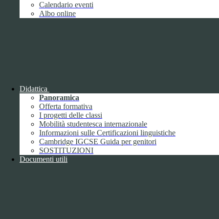
Giugno
1
Calendario eventi
Luglio
Albo online
Agosto
Settembre
2
Ottobre
Novembre
1
Dicembre
Didattica
Panoramica
Offerta formativa
I progetti delle classi
Mobilità studentesca internazionale
2018
Informazioni sulle Certificazioni linguistiche
Gennaio
Cambridge IGCSE Guida per genitori
Febbraio
SOSTITUZIONI
Marzo
Documenti utili
Aprile
Maggio
2
Giugno
2
Luglio
Agosto
1
Settembre
Ottobre