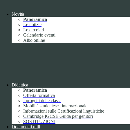
Giugno
1
Luglio
Agosto
Novità
Settembre
2
Panoramica
Ottobre
Le notizie
Novembre
1
Le circolari
Dicembre
Calendario eventi
Albo online
2018
Gennaio
Didattica
Febbraio
Panoramica
Marzo
Offerta formativa
Aprile
I progetti delle classi
Maggio
2
Mobilità studentesca internazionale
Giugno
2
Informazioni sulle Certificazioni linguistiche
Luglio
Cambridge IGCSE Guida per genitori
Agosto
1
SOSTITUZIONI
Settembre
Documenti utili
Ottobre