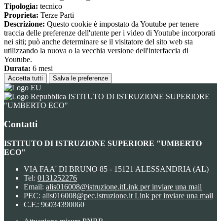
Tipologia:
tecnico
Proprieta:
Terze Parti
Descrizione:
Questo cookie è impostato da Youtube per tenere
traccia delle preferenze dell'utente per i video di Youtube incorporati
nei siti; può anche determinare se il visitatore del sito web sta
utilizzando la nuova o la vecchia versione dell'interfaccia di
Youtube.
Durata:
6 mesi
Accetta tutti
Salva le preferenze
ISTITUTO DI ISTRUZIONE SUPERIORE
"UMBERTO ECO"
Contatti
ISTITUTO DI ISTRUZIONE SUPERIORE "UMBERTO
ECO"
VIA FAA' DI BRUNO 85 - 15121 ALESSANDRIA (AL)
Tel:
0131252276
Email:
alis016008@istruzione.it
Link per inviare una mail
PEC:
alis016008@pec.istruzione.it
Link per inviare una mail
C.F.: 96034390060