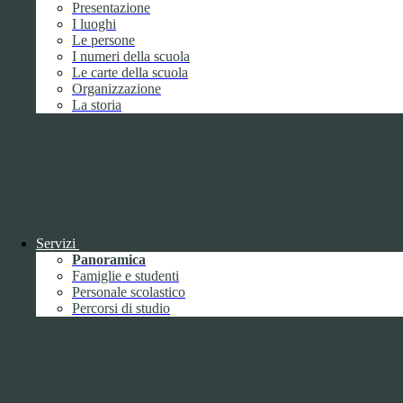
Presentazione
Febbraio
2
I luoghi
Marzo
8
Le persone
Aprile
1
I numeri della scuola
Maggio
Le carte della scuola
Giugno
1
Organizzazione
Luglio
La storia
Agosto
Settembre
3
Ottobre
1
Novembre
Dicembre
1
Servizi
Panoramica
Famiglie e studenti
Personale scolastico
Percorsi di studio
2019
Gennaio
1
Febbraio
Marzo
Aprile
Maggio
1