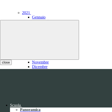
2021
Gennaio
Febbraio
1
Marzo
1
Aprile
Maggio
Giugno
Luglio
1
Agosto
1
Settembre
Ottobre
Novembre
close
Dicembre
Scuola
2020
Panoramica
Gennaio
1