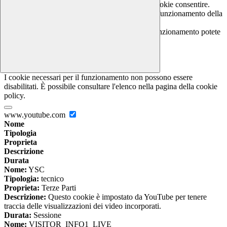
In questa schermata è possibile scegliere quali cookie consentire.
I cookie necessari sono quelli che consentono il funzionamento della
piattaforma e non è possibile disabilitarli.
Per conoscere quali sono i cookie necessari al funzionamento potete
visionare la
COOKIE POLICY
.
Cookie necessari per il funzionamento
I cookie necessari per il funzionamento non possono essere
disabilitati. È possibile consultare l'elenco nella pagina della cookie
policy.
www.youtube.com
Nome
Tipologia
Proprieta
Descrizione
Durata
Nome:
YSC
Tipologia:
tecnico
Proprieta:
Terze Parti
Descrizione:
Questo cookie è impostato da YouTube per tenere
traccia delle visualizzazioni dei video incorporati.
Durata:
Sessione
Nome:
VISITOR_INFO1_LIVE