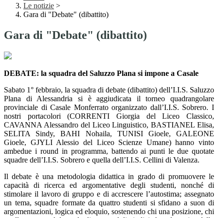
Le notizie
>
Gara di "Debate" (dibattito)
Gara di "Debate" (dibattito)
DEBATE: la squadra del Saluzzo Plana si impone a Casale
Sabato 1° febbraio, la squadra di debate (dibattito) dell’I.I.S. Saluzzo
Plana di Alessandria si è aggiudicata il torneo quadrangolare
provinciale di Casale Monferrato organizzato dall’I.I.S. Sobrero. I
nostri portacolori (CORRENTI Giorgia del Liceo Classico,
CAVANNA Alessandro del Liceo Linguistico, BASTIANEL Elisa,
SELITA Sindy, BAHI Nohaila, TUNISI Gioele, GALEONE
Gioele, GJYLI Alessio del Liceo Scienze Umane) hanno vinto
ambedue i round in programma, battendo ai punti le due quotate
squadre dell’I.I.S. Sobrero e quella dell’I.I.S. Cellini di Valenza.
Il debate è una metodologia didattica in grado di promuovere le
capacità di ricerca ed argomentative degli studenti, nonché di
stimolare il lavoro di gruppo e di accrescere l’autostima; assegnato
un tema, squadre formate da quattro studenti si sfidano a suon di
argomentazioni, logica ed eloquio, sostenendo chi una posizione, chi