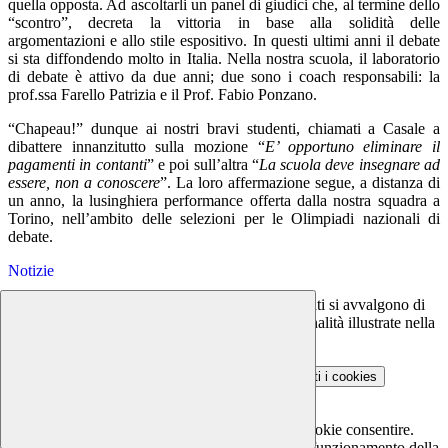
quella opposta. Ad ascoltarli un panel di giudici che, al termine dello
“scontro”, decreta la vittoria in base alla solidità delle
argomentazioni e allo stile espositivo. In questi ultimi anni il debate
si sta diffondendo molto in Italia. Nella nostra scuola, il laboratorio
di debate è attivo da due anni; due sono i coach responsabili: la
prof.ssa Farello Patrizia e il Prof. Fabio Ponzano.
“Chapeau!” dunque ai nostri bravi studenti, chiamati a Casale a
dibattere innanzitutto sulla mozione “
E’ opportuno eliminare il
pagamenti in contanti
” e poi sull’altra “
La scuola deve insegnare ad
essere, non a conoscere
”. La loro affermazione segue, a distanza di
un anno, la lusinghiera performance offerta dalla nostra squadra a
Torino, nell’ambito delle selezioni per le Olimpiadi nazionali di
debate.
Notizie
Questo sito o gli strumenti terzi da questo utilizzati si avvalgono di
cookie necessari al funzionamento ed utili alle finalità illustrate nella
COOKIE POLICY
.
Personalizza
Rifiuta tutti
i cookies
Accetta tutti
i cookies
Gestione cookie
In questa schermata è possibile scegliere quali cookie consentire.
I cookie necessari sono quelli che consentono il funzionamento della