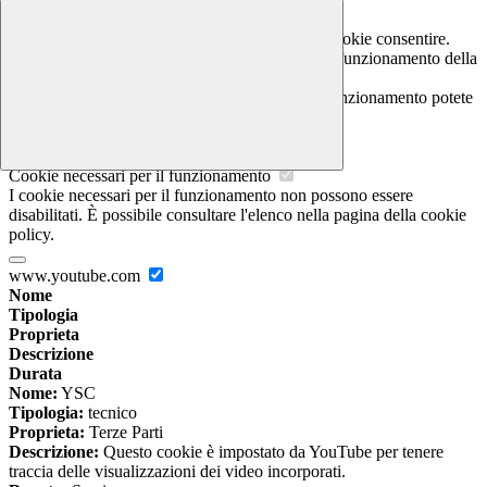
Gestione cookie
In questa schermata è possibile scegliere quali cookie consentire.
I cookie necessari sono quelli che consentono il funzionamento della
piattaforma e non è possibile disabilitarli.
Per conoscere quali sono i cookie necessari al funzionamento potete
visionare la
COOKIE POLICY
.
Cookie necessari per il funzionamento
I cookie necessari per il funzionamento non possono essere
disabilitati. È possibile consultare l'elenco nella pagina della cookie
policy.
www.youtube.com
Nome
Tipologia
Proprieta
Descrizione
Durata
Nome:
YSC
Tipologia:
tecnico
Proprieta:
Terze Parti
Descrizione:
Questo cookie è impostato da YouTube per tenere
traccia delle visualizzazioni dei video incorporati.