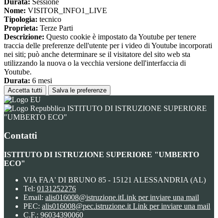
Durata:
Sessione
Nome:
VISITOR_INFO1_LIVE
Tipologia:
tecnico
Proprieta:
Terze Parti
Descrizione:
Questo cookie è impostato da Youtube per tenere
traccia delle preferenze dell'utente per i video di Youtube incorporati
nei siti; può anche determinare se il visitatore del sito web sta
utilizzando la nuova o la vecchia versione dell'interfaccia di
Youtube.
Durata:
6 mesi
Accetta tutti
Salva le preferenze
ISTITUTO DI ISTRUZIONE SUPERIORE
"UMBERTO ECO"
Contatti
ISTITUTO DI ISTRUZIONE SUPERIORE "UMBERTO
ECO"
VIA FAA' DI BRUNO 85 - 15121 ALESSANDRIA (AL)
Tel:
0131252276
Email:
alis016008@istruzione.it
Link per inviare una mail
PEC:
alis016008@pec.istruzione.it
Link per inviare una mail
C.F.: 96034390060