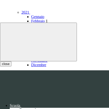
2021
Gennaio
Febbraio
1
Marzo
1
Aprile
Maggio
Giugno
Luglio
1
Agosto
1
Settembre
Ottobre
Novembre
close
Dicembre
2020
Scuola
Gennaio
1