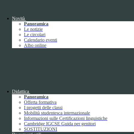
Giugno
1
Luglio
Agosto
Settembre
2
Novità
Ottobre
Panoramica
Novembre
1
Le notizie
Dicembre
Le circolari
Calendario eventi
Albo online
2018
Gennaio
Febbraio
Didattica
Marzo
Panoramica
Aprile
Offerta formativa
Maggio
2
I progetti delle classi
Giugno
2
Mobilità studentesca internazionale
Luglio
Informazioni sulle Certificazioni linguistiche
Agosto
1
Cambridge IGCSE Guida per genitori
Settembre
SOSTITUZIONI
Ottobre