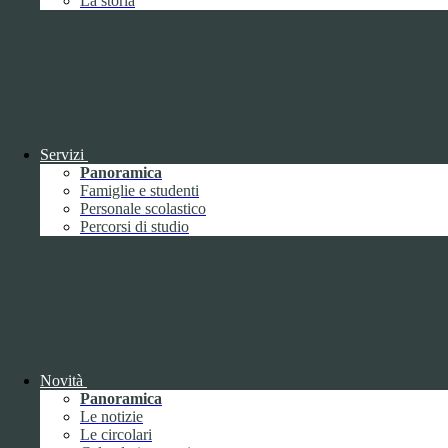
La storia
Giugno
1
Luglio
Agosto
Settembre
2
Ottobre
Novembre
1
Dicembre
Servizi
Panoramica
Famiglie e studenti
Personale scolastico
Percorsi di studio
2018
Gennaio
Febbraio
Marzo
Aprile
Maggio
2
Giugno
2
Novità
Luglio
Panoramica
Agosto
1
Le notizie
Settembre
Le circolari
Ottobre