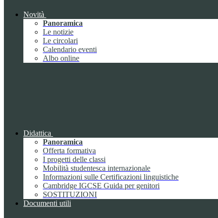
Novità
Panoramica
Le notizie
Le circolari
Calendario eventi
Albo online
Didattica
Panoramica
Offerta formativa
I progetti delle classi
Mobilità studentesca internazionale
Informazioni sulle Certificazioni linguistiche
Cambridge IGCSE Guida per genitori
SOSTITUZIONI
Documenti utili