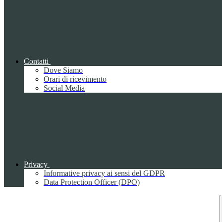
Contatti
Dove Siamo
Orari di ricevimento
Social Media
Privacy
Informative privacy ai sensi del GDPR
Data Protection Officer (DPO)