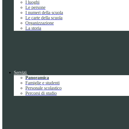
I luoghi
Le persone
I numeri della scuola
Le carte della scuola
Organizzazione
La storia
Servizi
Panoramica
Famiglie e studenti
Personale scolastico
Percorsi di studio