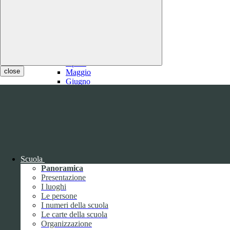
2021
Gennaio
Febbraio
1
Marzo
1
Aprile
close
Maggio
Giugno
Luglio
1
Agosto
1
Settembre
Ottobre
Novembre
Dicembre
Scuola
Panoramica
Presentazione
I luoghi
Le persone
I numeri della scuola
Le carte della scuola
2020
Organizzazione
Gennaio
1