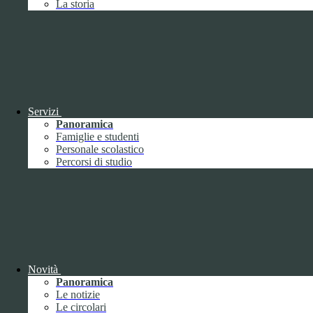
La storia
Febbraio
2
Marzo
8
Aprile
1
Maggio
Giugno
1
Luglio
Agosto
Settembre
3
Ottobre
1
Servizi
Novembre
Panoramica
Dicembre
1
Famiglie e studenti
Personale scolastico
Percorsi di studio
2019
Gennaio
1
Febbraio
Novità
Marzo
Panoramica
Aprile
Le notizie
Maggio
1
Le circolari