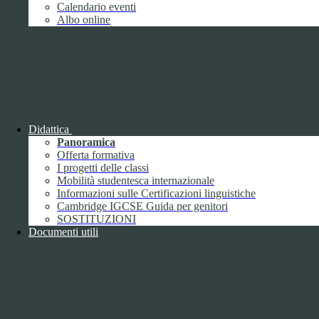
Giugno
1
Calendario eventi
Luglio
Albo online
Agosto
Settembre
2
Ottobre
Novembre
1
Dicembre
Didattica
Panoramica
Offerta formativa
I progetti delle classi
Mobilità studentesca internazionale
2018
Informazioni sulle Certificazioni linguistiche
Gennaio
Cambridge IGCSE Guida per genitori
Febbraio
SOSTITUZIONI
Marzo
Documenti utili
Aprile
Maggio
2
Giugno
2
Luglio
Agosto
1
Settembre
Ottobre