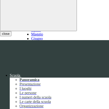
2021
Gennaio
Febbraio
1
Marzo
1
Aprile
close
Maggio
Giugno
Luglio
1
Agosto
1
Settembre
Ottobre
Novembre
Dicembre
Scuola
Panoramica
Presentazione
I luoghi
Le persone
I numeri della scuola
Le carte della scuola
2020
Organizzazione
Gennaio
1