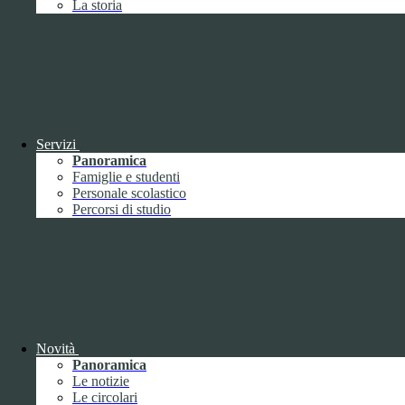
La storia
Febbraio
2
Marzo
8
Aprile
1
Maggio
Giugno
1
Luglio
Agosto
Settembre
3
Ottobre
1
Servizi
Novembre
Panoramica
Dicembre
1
Famiglie e studenti
Personale scolastico
Percorsi di studio
2019
Gennaio
1
Febbraio
Novità
Marzo
Panoramica
Aprile
Le notizie
Maggio
1
Le circolari