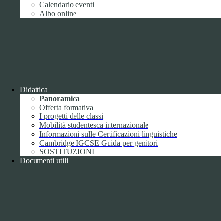
Giugno
1
Calendario eventi
Luglio
Albo online
Agosto
Settembre
2
Ottobre
Novembre
1
Dicembre
Didattica
Panoramica
Offerta formativa
I progetti delle classi
Mobilità studentesca internazionale
2018
Informazioni sulle Certificazioni linguistiche
Gennaio
Cambridge IGCSE Guida per genitori
Febbraio
SOSTITUZIONI
Marzo
Documenti utili
Aprile
Maggio
2
Giugno
2
Luglio
Agosto
1
Settembre
Ottobre