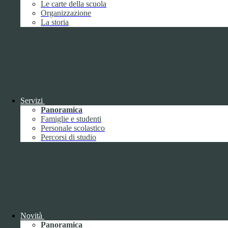
Le carte della scuola
Febbraio
2
Organizzazione
Marzo
8
La storia
Aprile
1
Maggio
Giugno
1
Luglio
Agosto
Settembre
3
Ottobre
1
Novembre
Dicembre
1
Servizi
Panoramica
Famiglie e studenti
Personale scolastico
Percorsi di studio
2019
Gennaio
1
Febbraio
Marzo
Aprile
Novità
Maggio
1
Panoramica