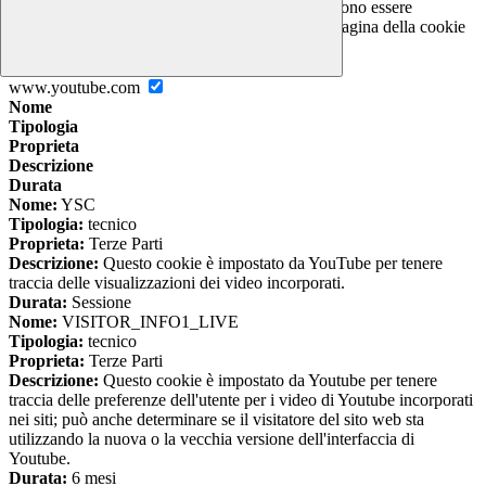
I cookie necessari per il funzionamento non possono essere
disabilitati. È possibile consultare l'elenco nella pagina della cookie
policy.
www.youtube.com
Nome
Tipologia
Proprieta
Descrizione
Durata
Nome:
YSC
Tipologia:
tecnico
Proprieta:
Terze Parti
Descrizione:
Questo cookie è impostato da YouTube per tenere
traccia delle visualizzazioni dei video incorporati.
Durata:
Sessione
Nome:
VISITOR_INFO1_LIVE
Tipologia:
tecnico
Proprieta:
Terze Parti
Descrizione:
Questo cookie è impostato da Youtube per tenere
traccia delle preferenze dell'utente per i video di Youtube incorporati
nei siti; può anche determinare se il visitatore del sito web sta
utilizzando la nuova o la vecchia versione dell'interfaccia di
Youtube.
Durata:
6 mesi