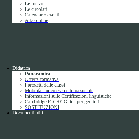
Giugno
1
Le notizie
Luglio
Le circolari
Agosto
Calendario eventi
Settembre
2
Albo online
Ottobre
Novembre
1
Dicembre
Didattica
Panoramica
Offerta formativa
2018
I progetti delle classi
Gennaio
Mobilità studentesca internazionale
Febbraio
Informazioni sulle Certificazioni linguistiche
Marzo
Cambridge IGCSE Guida per genitori
Aprile
SOSTITUZIONI
Maggio
2
Documenti utili
Giugno
2
Luglio
Agosto
1
Settembre
Ottobre