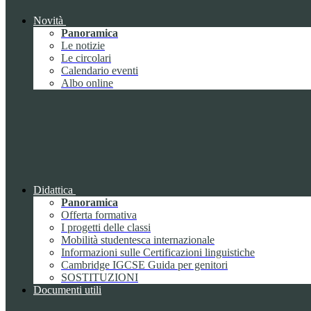
Novità
Panoramica
Le notizie
Le circolari
Calendario eventi
Albo online
Didattica
Panoramica
Offerta formativa
I progetti delle classi
Mobilità studentesca internazionale
Informazioni sulle Certificazioni linguistiche
Cambridge IGCSE Guida per genitori
SOSTITUZIONI
Documenti utili