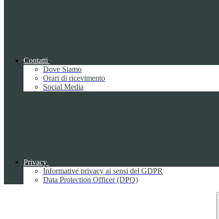
Contatti
Dove Siamo
Orari di ricevimento
Social Media
Privacy
Informative privacy ai sensi del GDPR
Data Protection Officer (DPO)