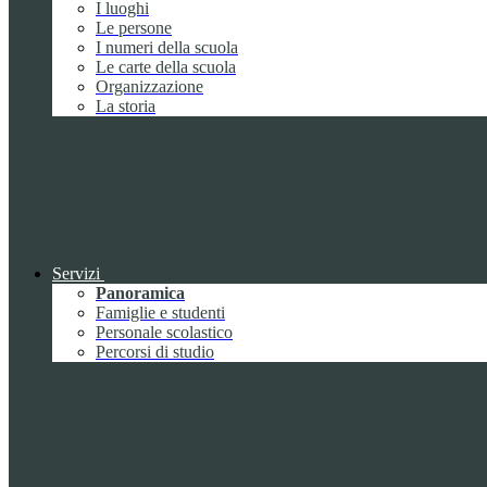
I luoghi
Le persone
I numeri della scuola
Le carte della scuola
Organizzazione
La storia
Servizi
Panoramica
Famiglie e studenti
Personale scolastico
Percorsi di studio