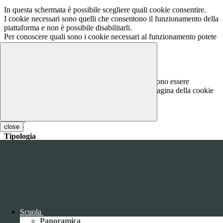
In questa schermata è possibile scegliere quali cookie consentire.
I cookie necessari sono quelli che consentono il funzionamento della
piattaforma e non è possibile disabilitarli.
Per conoscere quali sono i cookie necessari al funzionamento potete
visionare la
COOKIE POLICY
.
Cookie necessari per il funzionamento
I cookie necessari per il funzionamento non possono essere
disabilitati. È possibile consultare l'elenco nella pagina della cookie
policy.
www.youtube.com
close
Nome
Tipologia
Proprieta
Descrizione
Durata
Nome:
YSC
Tipologia:
tecnico
Proprieta:
Terze Parti
Descrizione:
Questo cookie è impostato da YouTube per tenere
traccia delle visualizzazioni dei video incorporati.
Scuola
Durata:
Sessione
Panoramica