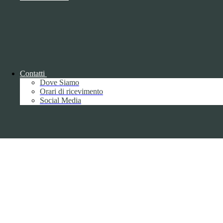
Copyright 2026 | Engineered and powered by Gruppo Spaggiari
Parma S.p.A. | Divisione Publishing & New Social Media
Disclaimer trattamento dati personali
Contatti
Dove Siamo
Orari di ricevimento
Back to top
Social Media
Privacy
Informative privacy ai sensi del GDPR
Data Protection Officer (DPO)
Campo di ricerca per le pagine del sito