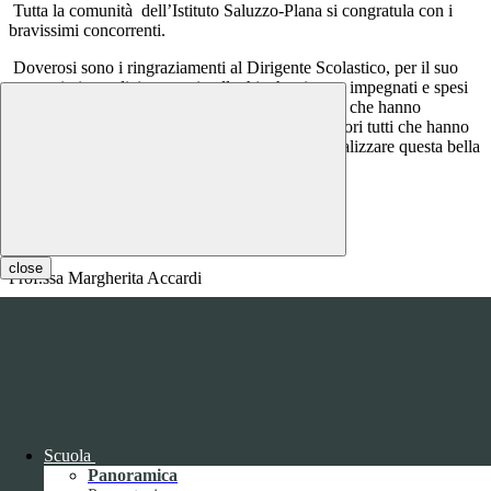
Tutta la comunità dell’Istituto Saluzzo-Plana si congratula con i
bravissimi concorrenti.
Doverosi sono i ringraziamenti al Dirigente Scolastico, per il suo
appoggio incondizionato, ai colleghi, che si sono impegnati e spesi
nella preparazione degli allievi delle classi quinte che hanno
partecipato all’iniziativa, ai tecnici e ai collaboratori tutti che hanno
permesso ancora una volta al nostro Istituto di realizzare questa bella
esperienza insieme.
Grazie
La referente del progetto
close
Prof.ssa Margherita Accardi
Notizie
Questo sito o gli strumenti terzi da questo utilizzati si avvalgono di
cookie necessari al funzionamento ed utili alle finalità illustrate nella
COOKIE POLICY
.
Personalizza
Rifiuta tutti
i cookies
Accetta tutti
i cookies
Gestione cookie
Scuola
Panoramica
In questa schermata è possibile scegliere quali cookie consentire.