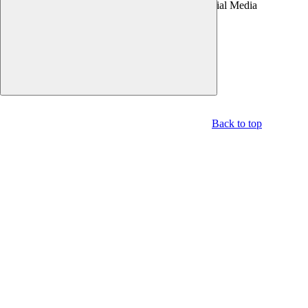
Parma S.p.A. | Divisione Publishing & New Social Media
Disclaimer trattamento dati personali
Back to top