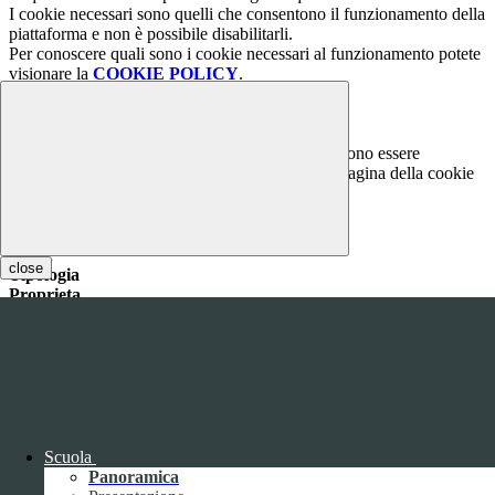
I cookie necessari sono quelli che consentono il funzionamento della
piattaforma e non è possibile disabilitarli.
Per conoscere quali sono i cookie necessari al funzionamento potete
visionare la
COOKIE POLICY
.
Cookie necessari per il funzionamento
I cookie necessari per il funzionamento non possono essere
disabilitati. È possibile consultare l'elenco nella pagina della cookie
policy.
www.youtube.com
Nome
close
Tipologia
Proprieta
Descrizione
Durata
Nome:
YSC
Tipologia:
tecnico
Proprieta:
Terze Parti
Descrizione:
Questo cookie è impostato da YouTube per tenere
traccia delle visualizzazioni dei video incorporati.
Durata:
Sessione
Scuola
Nome:
VISITOR_INFO1_LIVE
Panoramica
Tipologia:
tecnico