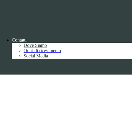
Parma S.p.A. | Divisione Publishing & New Social Media
Disclaimer trattamento dati personali
Contatti
Dove Siamo
Orari di ricevimento
Back to top
Social Media
Privacy
Informative privacy ai sensi del GDPR
Data Protection Officer (DPO)
Campo di ricerca per le pagine del sito