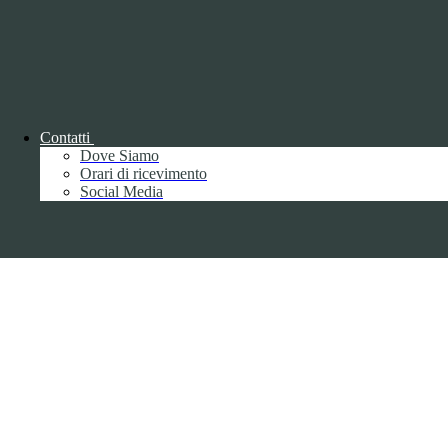
Parma S.p.A. | Divisione Publishing & New Social Media
Disclaimer trattamento dati personali
Contatti
Dove Siamo
Orari di ricevimento
Back to top
Social Media
Privacy
Informative privacy ai sensi del GDPR
Data Protection Officer (DPO)
Campo di ricerca per le pagine del sito