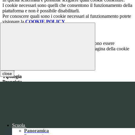
I cookie necessari sono quelli che consentono il funzionamento della
piattaforma e non è possibile disabilitarli.
Per conoscere quali sono i cookie necessari al funzionamento potete
visionare la
COOKIE POLICY
.
Cookie necessari per il funzionamento
I cookie necessari per il funzionamento non possono essere
disabilitati. È possibile consultare l'elenco nella pagina della cookie
policy.
www.youtube.com
Nome
close
Tipologia
Proprieta
Descrizione
Durata
Nome:
YSC
Tipologia:
tecnico
Proprieta:
Terze Parti
Descrizione:
Questo cookie è impostato da YouTube per tenere
traccia delle visualizzazioni dei video incorporati.
Scuola
Durata:
Sessione
Panoramica
Nome:
VISITOR_INFO1_LIVE