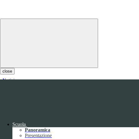
close
Notizie
Questo sito o gli strumenti terzi da questo utilizzati si avvalgono di
cookie necessari al funzionamento ed utili alle finalità illustrate nella
COOKIE POLICY
.
Personalizza
Rifiuta tutti
i cookies
Accetta tutti
i cookies
Gestione cookie
Scuola
In questa schermata è possibile scegliere quali cookie consentire.
Panoramica
I cookie necessari sono quelli che consentono il funzionamento della
Presentazione