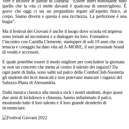
Vere e incisive le parole di Daniela: “Essere liberi nonostante tutto
quello che la vita ci mette davanti è qualcosa di meraviglioso. È
grave che oggi ci sia un pregiudizio legato all’aspetto fisico, al
corpo. Siamo diversi e questa è una ricchezza. La perfezione è una
bugia”.
Ma il festival dei Giovani è anche il luogo dove scuola ed impresa
sono tornati ad incontrarsi e a dialogare tra loro. Formativo
l’incontro con Camilla Clemente, startupper di soli 19 anni che con
tenacia e coraggio ha dato vita ad A-MORE, il suo personale brand
di vestiti e accessori.
E quale potrebbe essere il modo migliore per concludere la giornata
se non un concerto che metta al centro il talento dei ragazzi? Da
ogni parte di Italia, sono saliti sul palco della ComboClub-Suoneria
gli studenti dei licei musicali e non potevano mancare i ragazzi del
Saluzzo-Plana di Alessandria.
Dalla musica classica alla musica rock i nostri studenti, dopo quasi
due anni di lockdown e chiusura, hanno infiammato il palco,
mostrando tutto il loro talento e il loro grande desiderio di
ricominciare.