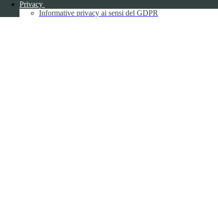
Privacy
Informative privacy ai sensi del GDPR
Data Protection Officer (DPO)
Campo di ricerca per le pagine del sito