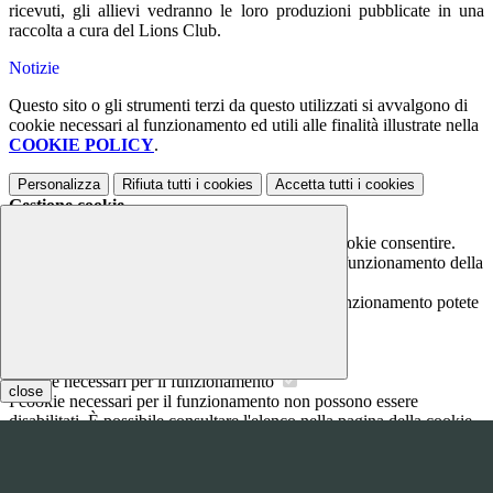
ricevuti, gli allievi vedranno le loro produzioni pubblicate in una
raccolta a cura del Lions Club.
Notizie
Questo sito o gli strumenti terzi da questo utilizzati si avvalgono di
cookie necessari al funzionamento ed utili alle finalità illustrate nella
COOKIE POLICY
.
Personalizza
Rifiuta tutti
i cookies
Accetta tutti
i cookies
Gestione cookie
In questa schermata è possibile scegliere quali cookie consentire.
I cookie necessari sono quelli che consentono il funzionamento della
piattaforma e non è possibile disabilitarli.
Per conoscere quali sono i cookie necessari al funzionamento potete
visionare la
COOKIE POLICY
.
Cookie necessari per il funzionamento
close
I cookie necessari per il funzionamento non possono essere
disabilitati. È possibile consultare l'elenco nella pagina della cookie
policy.
www.youtube.com