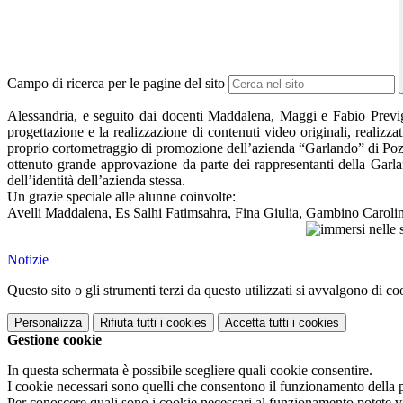
Campo di ricerca per le pagine del sito
Alessandria, e seguito dai docenti Maddalena, Maggi e Fabio Previgna
progettazione e la realizzazione di contenuti video originali, realiz
proprio cortometraggio di promozione dell’azienda “Garlando” di Pozzolo
ottenuto grande approvazione da parte dei rappresentanti della Garland
dell’identità dell’azienda stessa.
Un grazie speciale alle alunne coinvolte:
Avelli Maddalena, Es Salhi Fatimsahra, Fina Giulia, Gambino Carol
Notizie
Questo sito o gli strumenti terzi da questo utilizzati si avvalgono di coo
Personalizza
Rifiuta tutti
i cookies
Accetta tutti
i cookies
Gestione cookie
In questa schermata è possibile scegliere quali cookie consentire.
I cookie necessari sono quelli che consentono il funzionamento della pi
Per conoscere quali sono i cookie necessari al funzionamento potete v