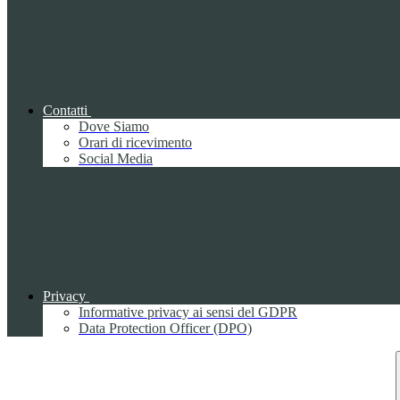
Contatti
Dove Siamo
Orari di ricevimento
Social Media
Privacy
Informative privacy ai sensi del GDPR
Data Protection Officer (DPO)