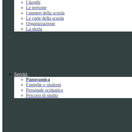
I luoghi
Le persone
I numeri della scuola
Le carte della scuola
Organizzazione
La storia
Servizi
Panoramica
Famiglie e studenti
Personale scolastico
Percorsi di studio