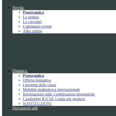
Novità
Panoramica
Le notizie
Le circolari
Calendario eventi
Albo online
Didattica
Panoramica
Offerta formativa
I progetti delle classi
Mobilità studentesca internazionale
Informazioni sulle Certificazioni linguistiche
Cambridge IGCSE Guida per genitori
SOSTITUZIONI
Documenti utili