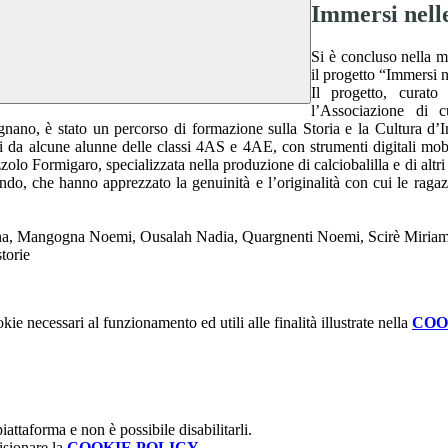
Immersi nelle
Si è concluso nella m
il progetto “Immersi 
Il progetto, curat
l’Associazione di 
no, è stato un percorso di formazione sulla Storia e la Cultura d’Imp
zati da alcune alunne delle classi 4AS e 4AE, con strumenti digitali mob
 Formigaro, specializzata nella produzione di calciobalilla e di altri art
o, che hanno apprezzato la genuinità e l’originalità con cui le ragazze 
ina, Mangogna Noemi, Ousalah Nadia, Quargnenti Noemi, Scirè Miriam,
kie necessari al funzionamento ed utili alle finalità illustrate nella
COO
attaforma e non è possibile disabilitarli.
isionare la
COOKIE POLICY
.