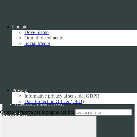
Youtube.
Durata:
6 mesi
Accetta tutti
Salva le preferenze
ISTITUTO DI ISTRUZIONE SUPERIORE
Contatti
"UMBERTO ECO"
Dove Siamo
Orari di ricevimento
Contatti
Social Media
ISTITUTO DI ISTRUZIONE SUPERIORE "UMBERTO
ECO"
VIA FAA' DI BRUNO 85 - 15121 ALESSANDRIA (AL)
Tel:
0131252276
Email:
alis016008@istruzione.it
Link per inviare una mail
PEC:
alis016008@pec.istruzione.it
Link per inviare una mail
Privacy
C.F.: 96034390060
Informative privacy ai sensi del GDPR
Data Protection Officer (DPO)
Attuazione misure PNRR
Campo di ricerca per le pagine del sito
Seguici su
Facebook
Instagram