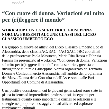
mondo”
“Con cuore di donna. Variazioni sul mito
per (ri)leggere il mondo”
WORKSHOP CON LA SCRITTRICE GIUSEPPINA
NORCIA: PRESENTI ALCUNE CLASSI DEL LICEO
CLASSICO UMBERTO ECO
Un gruppo di allieve ed allievi del Liceo Classico Umberto Eco di
Alessandria, delle classi 2AC, 3AC, 4AQ 5AC, 5BC coordinati
dalle professoresse Paola Massucco, Maria Rita Rossa e Fabrizia
Fassina ha presenziato al workshop “Con cuore di donna. Variazioni
sul mito per (ri)leggere il mondo” con la scrittrice, grecista e
divulgatrice culturale Giuseppina Norcia organizzato da Terziario
Donna e Confcommercio Alessandria nell’ambito del programma
del Marzo Donna della Consulta e dell’Assessorato alle Pari
Opportunità del Comune di Alessandria.
Una positiva occasione in cui le giovani generazioni sono state in
platea insieme ad imprenditrici, professionisti, insegnanti per
testimoniare quanto siano importanti e cruciali le relazioni e le
sinergie nel proporre messaggi volti ad attivare ed esplorare
cambiamenti culturali.