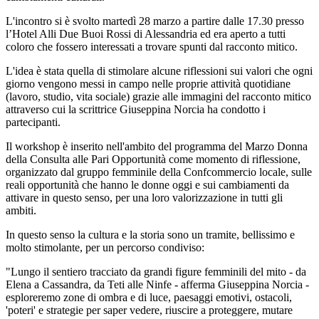
L'incontro si è svolto martedì 28 marzo a partire dalle 17.30 presso
l’Hotel Alli Due Buoi Rossi di Alessandria ed era aperto a tutti
coloro che fossero interessati a trovare spunti dal racconto mitico.
L'idea è stata quella di stimolare alcune riflessioni sui valori che ogni
giorno vengono messi in campo nelle proprie attività quotidiane
(lavoro, studio, vita sociale) grazie alle immagini del racconto mitico
attraverso cui la scrittrice Giuseppina Norcia ha condotto i
partecipanti.
Il workshop è inserito nell'ambito del programma del Marzo Donna
della Consulta alle Pari Opportunità come momento di riflessione,
organizzato dal gruppo femminile della Confcommercio locale, sulle
reali opportunità che hanno le donne oggi e sui cambiamenti da
attivare in questo senso, per una loro valorizzazione in tutti gli
ambiti.
In questo senso la cultura e la storia sono un tramite, bellissimo e
molto stimolante, per un percorso condiviso:
"Lungo il sentiero tracciato da grandi figure femminili del mito - da
Elena a Cassandra, da Teti alle Ninfe - afferma Giuseppina Norcia -
esploreremo zone di ombra e di luce, paesaggi emotivi, ostacoli,
'poteri' e strategie per saper vedere, riuscire a proteggere, mutare