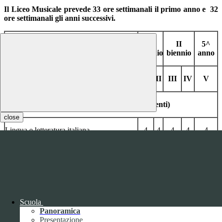
Il Liceo Musicale prevede 33 ore settimanali il primo anno e 32
ore settimanali gli anni successivi.
I
II
5^
QUADRO ORARIO
biennio
biennio
anno
Materie/Aree
I
II
III
IV
V
Area Comune (Obbligatoria per tutti gli studenti)
close
Lingua e letteratura italiana
4
4
4
4
4
Lingua e cultura straniera
3
3
3
3
3
Storia e geografia
3
3
Scuola
Storia
2
2
2
Panoramica
Presentazione