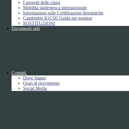
I progetti delle classi
Dichiarazione di accessibilità
Mobilità studentesca internazionale
Obiettivi di accessibilità
Informazioni sulle Certificazioni linguistiche
Whistleblowing
Cambridge IGCSE Guida per genitori
Gestione consensi cookie
SOSTITUZIONI
Amministrazione trasparente
Documenti utili
Pagina visualizzata
1902
volte
Sezione Copyright
Copyright 2026 | Engineered and powered by Gruppo Spaggiari
Parma S.p.A. | Divisione Publishing & New Social Media
Contatti
Disclaimer trattamento dati personali
Dove Siamo
Orari di ricevimento
Social Media
Back to top