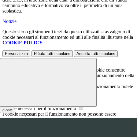
cammino educativo e formativo va oltre il perimetro di un’aula
scolastica.
Notizie
Questo sito o gli strumenti terzi da questo utilizzati si avvalgono di
cookie necessari al funzionamento ed utili alle finalità illustrate nella
COOKIE POLICY
.
Personalizza
Rifiuta tutti
i cookies
Accetta tutti
i cookies
Gestione cookie
In questa schermata è possibile scegliere quali cookie consentire.
I cookie necessari sono quelli che consentono il funzionamento della
piattaforma e non è possibile disabilitarli.
Per conoscere quali sono i cookie necessari al funzionamento potete
visionare la
COOKIE POLICY
.
Cookie necessari per il funzionamento
close
I cookie necessari per il funzionamento non possono essere
disabilitati. È possibile consultare l'elenco nella pagina della cookie
policy.
www.youtube.com