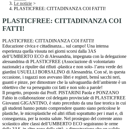
Le notizie
>
PLASTICFREE: CITTADINANZA COI FATTI!
PLASTICFREE: CITTADINANZA COI
FATTI!
PLASTICFREE: CITTADINANZA COI FATTI!
Educazione civica e cittadinanza... sul campo! Una intensa
esperienza quella vissuta nei giorni scorsi dalla 3AS
dell’UMBERTO ECO di Alessandria, impegnata con la delegazione
alessandrina di PLASTICFREE (Associazione di volontariato
nazionale) a ripulire dai rifiuti -plastica e non solo- l’area verde dei
giardini USUELLI BORSALINO di Alessandria. Con sé, in questa
occasione, i ragazzi non avevano libri e registri, bensì sacchi neri,
guanti e pinze, per dimostrare che la salvaguardia dell’ambiente è un
obiettivo che va perseguito coi fatti e non solo a parole!
Il progetto, proposto dai Proff. PISTARINI Paola e PONZANO
Fabio in collaborazione col delegato provinciale di PLASTICFREE
Giovanni GIGANTINO, è stato preceduto da una fase teorica in cui
gli studenti hanno potuto comprendere quanto siano pericolose le
plastiche, le microplastiche ed altri rifiuti soprattutto per i mari e, di
conseguenza, per la nostra salute. Nel prosieguo del corrente anno
scolastico altre classi dell’UMBERTO ECO seguiranno le orme
della 3AS, in altre zone della città, a dimostrazione che un valido