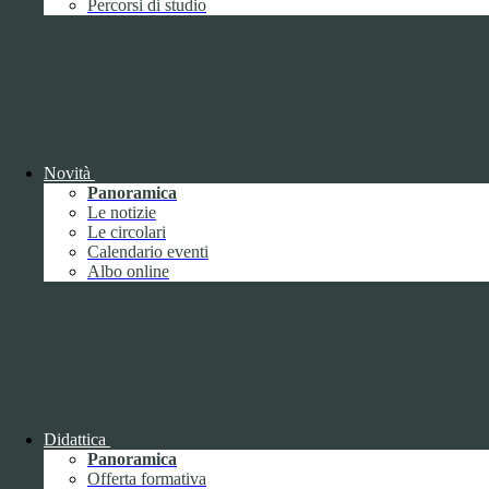
Percorsi di studio
Contatti
ISTITUTO DI ISTRUZIONE SUPERIORE "UMBERTO
ECO"
VIA FAA' DI BRUNO 85 - 15121 ALESSANDRIA (AL)
Tel:
0131252276
Email:
alis016008@istruzione.it
Link per inviare una mail
Novità
PEC:
alis016008@pec.istruzione.it
Link per inviare una mail
Panoramica
C.F.: 96034390060
Le notizie
Le circolari
Attuazione misure PNRR
Calendario eventi
Albo online
Seguici su
Facebook
Instagram
Sezione Link Utili
Cookie policy
Didattica
Note legali
Panoramica
Informativa Privacy
Offerta formativa
Ufficio Relazioni con il Pubblico