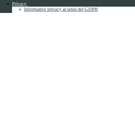
Privacy
Informative privacy ai sensi del GDPR
Data Protection Officer (DPO)
Campo di ricerca per le pagine del sito