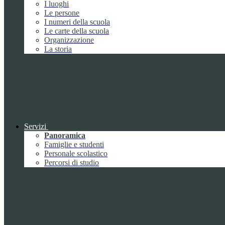
I luoghi
Le persone
I numeri della scuola
Le carte della scuola
Organizzazione
La storia
Servizi
Panoramica
Famiglie e studenti
Personale scolastico
Percorsi di studio