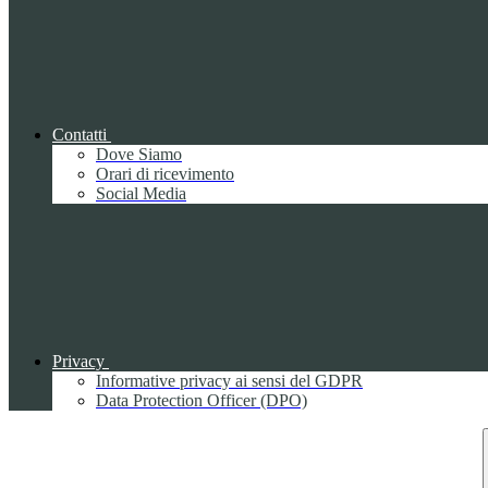
Contatti
Dove Siamo
Orari di ricevimento
Social Media
Privacy
Informative privacy ai sensi del GDPR
Data Protection Officer (DPO)