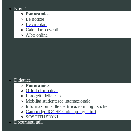
Novità
Panoramica
Le notizie
Le circolari
Calendario eventi
Albo online
Didattica
Panoramica
Offerta formativa
I progetti delle classi
Mobilità studentesca internazionale
Informazioni sulle Certificazioni linguistiche
Cambridge IGCSE Guida per genitori
SOSTITUZIONI
Documenti utili