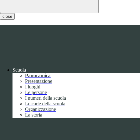
close
Scuola
Panoramica
Presentazione
I luoghi
Le persone
I numeri della scuola
Le carte della scuola
Organizzazione
Notizie
La storia
Questo sito o gli strumenti terzi da questo utilizzati si avvalgono di
cookie necessari al funzionamento ed utili alle finalità illustrate nella
COOKIE POLICY
.