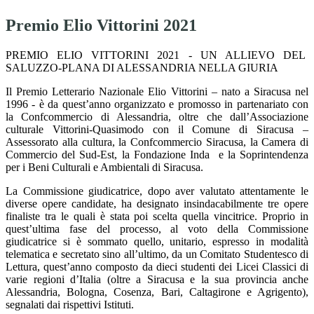
Premio Elio Vittorini 2021
PREMIO ELIO VITTORINI 2021 - UN ALLIEVO DEL
SALUZZO-PLANA DI ALESSANDRIA NELLA GIURIA
Il Premio Letterario Nazionale Elio Vittorini – nato a Siracusa nel
1996 - è da quest’anno organizzato e promosso in partenariato con
la Confcommercio di Alessandria, oltre che dall’Associazione
culturale Vittorini-Quasimodo con il Comune di Siracusa –
Assessorato alla cultura, la Confcommercio Siracusa, la Camera di
Commercio del Sud-Est, la Fondazione Inda e la Soprintendenza
per i Beni Culturali e Ambientali di Siracusa.
La Commissione giudicatrice, dopo aver valutato attentamente le
diverse opere candidate, ha designato insindacabilmente tre opere
finaliste tra le quali è stata poi scelta quella vincitrice. Proprio in
quest’ultima fase del processo, al voto della Commissione
giudicatrice si è sommato quello, unitario, espresso in modalità
telematica e secretato sino all’ultimo, da un Comitato Studentesco di
Lettura, quest’anno composto da dieci studenti dei Licei Classici di
varie regioni d’Italia (oltre a Siracusa e la sua provincia anche
Alessandria, Bologna, Cosenza, Bari, Caltagirone e Agrigento),
segnalati dai rispettivi Istituti.