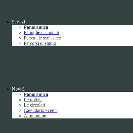
Personalizza
Rifiuta tutti
i cookies
Accetta tutti
i cookies
Gestione cookie
In questa schermata è possibile scegliere quali cookie consentire.
Servizi
I cookie necessari sono quelli che consentono il funzionamento della
Panoramica
piattaforma e non è possibile disabilitarli.
Famiglie e studenti
Per conoscere quali sono i cookie necessari al funzionamento potete
Personale scolastico
visionare la
COOKIE POLICY
.
Percorsi di studio
Cookie necessari per il funzionamento
I cookie necessari per il funzionamento non possono essere
disabilitati. È possibile consultare l'elenco nella pagina della cookie
policy.
www.youtube.com
Nome
Novità
Tipologia
Panoramica
Proprieta
Le notizie
Descrizione
Le circolari
Durata
Calendario eventi
Nome:
YSC
Albo online
Tipologia:
tecnico
Proprieta:
Terze Parti
Descrizione:
Questo cookie è impostato da YouTube per tenere