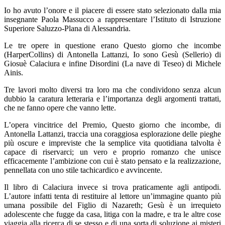
Io ho avuto l’onore e il piacere di essere stato selezionato dalla mia
insegnante Paola Massucco a rappresentare l’Istituto di Istruzione
Superiore Saluzzo-Plana di Alessandria.
Le tre opere in questione erano Questo giorno che incombe
(HarperCollins) di Antonella Lattanzi, Io sono Gesù (Sellerio) di
Giosuè Calaciura e infine Disordini (La nave di Teseo) di Michele
Ainis.
Tre lavori molto diversi tra loro ma che condividono senza alcun
dubbio la caratura letteraria e l’importanza degli argomenti trattati,
che ne fanno opere che vanno lette.
L’opera vincitrice del Premio, Questo giorno che incombe, di
Antonella Lattanzi, traccia una coraggiosa esplorazione delle pieghe
più oscure e impreviste che la semplice vita quotidiana talvolta è
capace di riservarci; un vero e proprio romanzo che unisce
efficacemente l’ambizione con cui è stato pensato e la realizzazione,
pennellata con uno stile tachicardico e avvincente.
Il libro di Calaciura invece si trova praticamente agli antipodi.
L’autore infatti tenta di restituire al lettore un’immagine quanto più
umana possibile del Figlio di Nazareth; Gesù è un irrequieto
adolescente che fugge da casa, litiga con la madre, e tra le altre cose
viaggia alla ricerca di se stesso e di una sorta di soluzione ai misteri