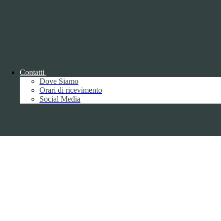
Copyright 2026 | Engineered and powered by Gruppo Spaggiari
Parma S.p.A. | Divisione Publishing & New Social Media
Disclaimer trattamento dati personali
Contatti
Dove Siamo
Orari di ricevimento
Back to top
Social Media
Privacy
Informative privacy ai sensi del GDPR
Data Protection Officer (DPO)
Campo di ricerca per le pagine del sito