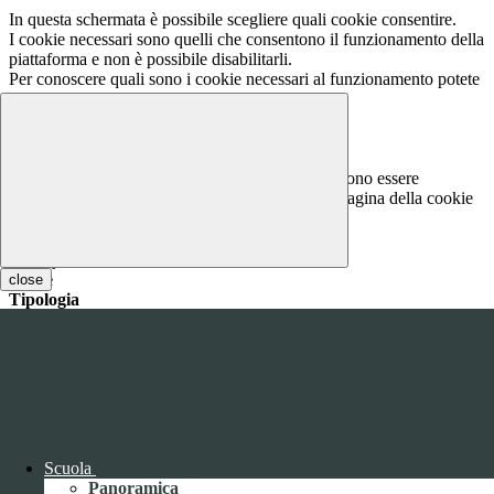
In questa schermata è possibile scegliere quali cookie consentire.
I cookie necessari sono quelli che consentono il funzionamento della
piattaforma e non è possibile disabilitarli.
Per conoscere quali sono i cookie necessari al funzionamento potete
visionare la
COOKIE POLICY
.
Cookie necessari per il funzionamento
I cookie necessari per il funzionamento non possono essere
disabilitati. È possibile consultare l'elenco nella pagina della cookie
policy.
www.youtube.com
Nome
close
Tipologia
Proprieta
Descrizione
Durata
Nome:
YSC
Tipologia:
tecnico
Proprieta:
Terze Parti
Descrizione:
Questo cookie è impostato da YouTube per tenere
traccia delle visualizzazioni dei video incorporati.
Scuola
Durata:
Sessione
Panoramica