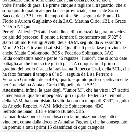
volte l’anello di gara. Le prime cinque a tagliare il traguardo, che si
sono quindi qualificate per la fase provinciale, sono state Sofia
Sacco, della 3BL, con il tempo di 4’ e 56”, seguita da Emma De
Florio e Aurora Guglielmo della 3AC, Martina Cirio, 1BL e Grace
N’Drin N’Djin.
Per gli “Allievi” (36 atleti sulla linea di partenza), la gara prevedeva
tre giri del percorso. Il primo a fermare il cronometro sui 6’32” è
stato l’ottimo Pierluigi Avelli, della 4AM, seguito da Alessandro
Mori, 2AC e Giovanni Lai 3BC. Qualificati per la fase provinciale
anche Mattia Codognotto, 3CS e Federico Solimando, 3AC.
Sfida combattuta anche per le 46 ragazze “Junior”, che si sono date
battaglia anche loro su tre giri di pista. A conquistare il primo
gradino del podio è stata la bravissima Rebecca Usai, della 5CL, che
ha fatto fermare il tempo a 8’ e 5”, seguita da Lisa Perrero e
Veronica Giribaldi, della 4BS, quarto e quinto posto rispettivamente
per Guendalina Arata e Greta Filippelli, della 5BC.
Attesissima, infine, la gara degli “Junior M”, che ha visto i 27 iscritti
cimentarsi su quattro impegnativi giri di pista. Federico Cremonti,
della 5AM, ha conquistato la vittoria con un tempo di 8’59”, seguito
da Angelo Repetto, 4 AM, Michele Spinacorona, 4BC,
Seifeddine Saad, 3BE e Marco Burato, 5BS.
La manifestazione si è conclusa con la premiazione degli atleti
vincitori, curata dalla docente Annalisa Fagnoni, che ha consegnato
un premio a tutti i primi 15 classificati di ogni categoria.