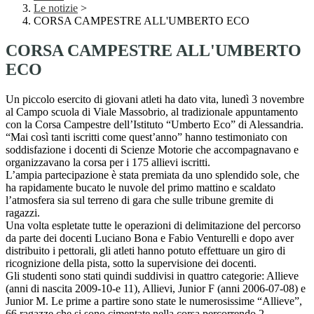
Le notizie
>
CORSA CAMPESTRE ALL'UMBERTO ECO
CORSA CAMPESTRE ALL'UMBERTO
ECO
Un piccolo esercito di giovani atleti ha dato vita, lunedì 3 novembre
al Campo scuola di Viale Massobrio, al tradizionale appuntamento
con la Corsa Campestre dell’Istituto “Umberto Eco” di Alessandria.
“Mai così tanti iscritti come quest’anno” hanno testimoniato con
soddisfazione i docenti di Scienze Motorie che accompagnavano e
organizzavano la corsa per i 175 allievi iscritti.
L’ampia partecipazione è stata premiata da uno splendido sole, che
ha rapidamente bucato le nuvole del primo mattino e scaldato
l’atmosfera sia sul terreno di gara che sulle tribune gremite di
ragazzi.
Una volta espletate tutte le operazioni di delimitazione del percorso
da parte dei docenti Luciano Bona e Fabio Venturelli e dopo aver
distribuito i pettorali, gli atleti hanno potuto effettuare un giro di
ricognizione della pista, sotto la supervisione dei docenti.
Gli studenti sono stati quindi suddivisi in quattro categorie: Allieve
(anni di nascita 2009-10-e 11), Allievi, Junior F (anni 2006-07-08) e
Junior M. Le prime a partire sono state le numerosissime “Allieve”,
66 ragazze che si sono cimentate nella corsa percorrendo 2