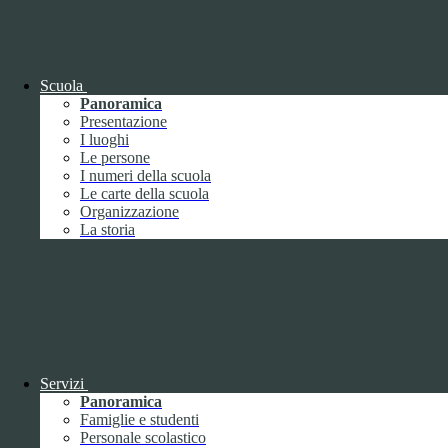
www.youtube.com
Nome
Tipologia
Proprieta
Descrizione
Scuola
Durata
Panoramica
Nome:
YSC
Presentazione
Tipologia:
tecnico
I luoghi
Proprieta:
Terze Parti
Le persone
Descrizione:
Questo cookie è impostato da YouTube per tenere
I numeri della scuola
traccia delle visualizzazioni dei video incorporati.
Le carte della scuola
Durata:
Sessione
Organizzazione
Nome:
VISITOR_INFO1_LIVE
La storia
Tipologia:
tecnico
Proprieta:
Terze Parti
Descrizione:
Questo cookie è impostato da Youtube per tenere
traccia delle preferenze dell'utente per i video di Youtube incorporati
nei siti; può anche determinare se il visitatore del sito web sta
utilizzando la nuova o la vecchia versione dell'interfaccia di
Youtube.
Durata:
6 mesi
Servizi
Accetta tutti
Salva le preferenze
Panoramica
Famiglie e studenti
ISTITUTO DI ISTRUZIONE SUPERIORE
Personale scolastico
"UMBERTO ECO"