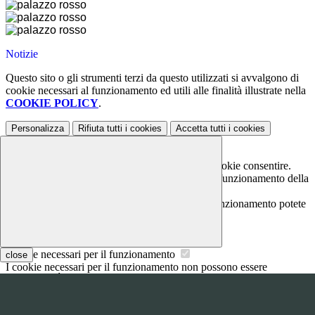
Notizie
Questo sito o gli strumenti terzi da questo utilizzati si avvalgono di
cookie necessari al funzionamento ed utili alle finalità illustrate nella
COOKIE POLICY
.
Personalizza
Rifiuta tutti
i cookies
Accetta tutti
i cookies
Gestione cookie
In questa schermata è possibile scegliere quali cookie consentire.
I cookie necessari sono quelli che consentono il funzionamento della
piattaforma e non è possibile disabilitarli.
Per conoscere quali sono i cookie necessari al funzionamento potete
visionare la
COOKIE POLICY
.
Cookie necessari per il funzionamento
close
I cookie necessari per il funzionamento non possono essere
disabilitati. È possibile consultare l'elenco nella pagina della cookie
policy.