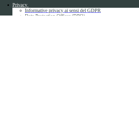
Privacy
Informative privacy ai sensi del GDPR
Data Protection Officer (DPO)
Campo di ricerca per le pagine del sito