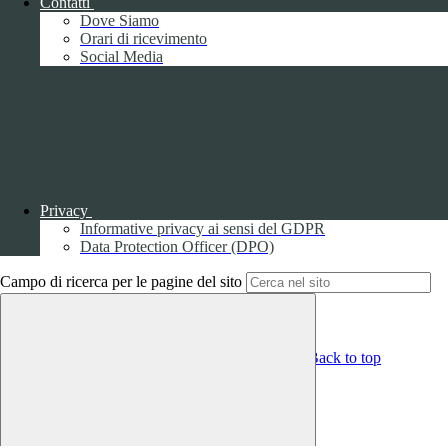
Whistleblowing
Contatti
Gestione consensi cookie
Dove Siamo
Amministrazione trasparente
Orari di ricevimento
Social Media
Pagina visualizzata
2182
volte
Sezione Copyright
Copyright 2026 | Engineered and powered by Gruppo Spaggiari
Parma S.p.A. | Divisione Publishing & New Social Media
Disclaimer trattamento dati personali
Privacy
Informative privacy ai sensi del GDPR
Data Protection Officer (DPO)
Campo di ricerca per le pagine del sito
Back to top