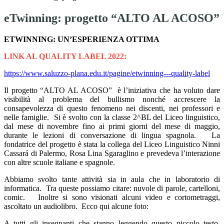
eTwinning: progetto “ALTO AL ACOSO”
ETWINNING: UN’ESPERIENZA OTTIMA
LINK AL QUALITY LABEL 2022:
https://www.saluzzo-plana.edu.it/pagine/etwinning---quality-label
Il progetto “ALTO AL ACOSO” è l’iniziativa che ha voluto dare
visibilità al problema del bullismo nonché accrescere la
consapevolezza di questo fenomeno nei discenti, nei professori e
nelle famiglie. Si è svolto con la classe 2^BL del Liceo linguistico,
dal mese di novembre fino ai primi giorni del mese di maggio,
durante le lezioni di conversazione di lingua spagnola. La
fondatrice del progetto è stata la collega del Liceo Linguistico Ninni
Cassará di Palermo, Rosa Lina Sgaraglino e prevedeva l’interazione
con altre scuole italiane e spagnole.
Abbiamo svolto tante attività sia in aula che in laboratorio di
informatica. Tra queste possiamo citare: nuvole di parole, cartelloni,
comic. Inoltre si sono visionati alcuni video e cortometraggi,
ascoltato un audiolibro. Ecco qui alcune foto:
A tutti gli insegnanti che stanno leggendo questo piccolo testo,