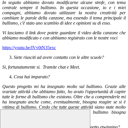
In seguito abbiamo dovuto modificarne alcune strofe, con tema
centrale sempre il bullismo. In questa occasione, io e i miei
compagni, abbiamo dovuto utilizzare la nostra creatività per
cambiare le parole della canzone, ma essendo il tema principale il
bullismo, c'è stato uno scambio di idee e opinioni su di esso.
Vi lasciamo il link dove potete guardare il video della canzone che
abbiamo modificato e con abbiamo registrato con le nostre voci
https://youtu.be/IVv0tN35exc
Siete riusciti ad avere contatto con le altre scuole?
Si, fortunatamente si. Tramite chat e Meet.
Cosa hai imparato?
Questo progetto mi ha insegnato molto sul bullismo. Grazie alle
svariate attività che abbiamo fatto, ho avuto l'opportunità di capire
tutte le forme di bullismo che esistono. Oltre che a comprenderle mi
ha insegnato anche come, eventualmente, bisogna reagire se si è
vittima di bullismo. Credo che tutte queste attività siano state molto
utili per far capire che se si è vittime di bullismo bisogna
denunciarlo e che il bullismo non è solo fisico.
Vorresti partecipare ancora in un altro progetto etwinning?