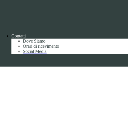
Disclaimer trattamento dati personali
Contatti
Dove Siamo
Back to top
Orari di ricevimento
Social Media
Privacy
Informative privacy ai sensi del GDPR
Data Protection Officer (DPO)
Campo di ricerca per le pagine del sito